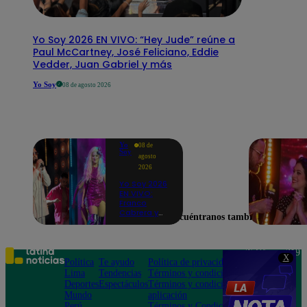
Yo Soy 2026 EN VIVO: “Hey Jude” reúne a
Paul McCartney, José Feliciano, Eddie
Vedder, Juan Gabriel y más
Yo Soy
08 de agosto 2026
Yo
08 de
Soy
agosto
2026
Yo Soy 2026
EN VIVO:
Franco
Cabrera y
Encuéntranos también en
Alicia
Mercado se
transforman
en Bad
Teléfono: 219
X
Bunny y
Política
Te ayudo
Política de privacidad
1000
Karol G
Lima
Tendencias
Términos y condiciones
Av. San
Deportes
Espectáculos
Términos y condiciones
Felipe 968
Mundo
aplicación
Jesús María
Perú
Términos y Condiciones