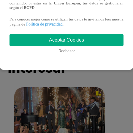
contenido. Si estás en la
Unión Europea
, tus datos se gestionarán
toma una difícil decisión por el futuro de
despi
según el
RGPD
.
sus nietos!
Para conocer mejor como se utilizan tus datos te invitamos leer nuestra
Política de privacidad
pagina de
.
Aceptar Cookies
También te puede
Rechazar
interesar