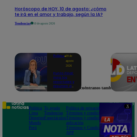
Horóscopo de HOY, 10 de agosto: ¿cómo
te irá en el amor y trabajo, según la IA?
Tendencias
10 de agosto 2026
Política
09 de
agosto
2026
Punto Final:
mira los
reportajes y
resumen del
Encuéntranos también en
programa
de este 9 de
agosto |
VIDEO
Teléfono: 219
X
Política
Te ayudo
Política de privacidad
1000
Lima
Tendencias
Términos y condiciones
Av. San
Deportes
Espectáculos
Términos y condiciones
Felipe 968
Mundo
aplicación
Jesús María
Perú
Términos y Condiciones
APP