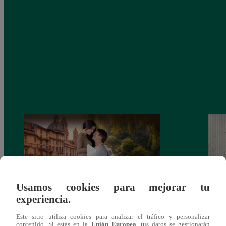
Usamos cookies para mejorar tu
experiencia.
Latina estrenará el 28 de abril “Mi vida
Dos e
Este sitio utiliza cookies para analizar el tráfico y personalizar
eres tú”: una historia de cartas y amor que
capít
contenido. Si estás en la
Unión Europea
, tus datos se gestionarán