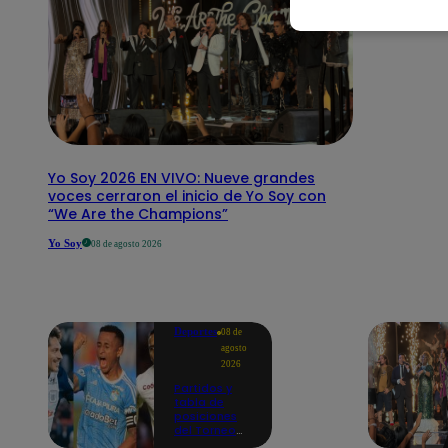
Yo Soy 2026 EN VIVO: Nueve grandes
voces cerraron el inicio de Yo Soy con
“We Are the Champions”
Yo Soy
08 de agosto 2026
Deportes
08 de
agosto
2026
Partidos y
tabla de
posiciones
del Torneo
Clausura EN