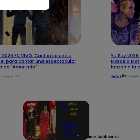
 2026 EN VIVO: Cachín se une a
Yo Soy 2026 
el para cantar una espectacular
Marcelo Mott
ón de “Amor mío”
lanzan a la 
Yo Soy
08 de agosto 2026
08 de agost
Yo
08 de
Soy
agosto
2026
Yo Soy
2026 EN
VIVO: Julio
Iglesias,
Encuéntranos también en
José José,