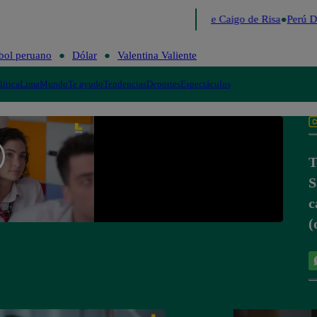
Lo último
Me Caigo de Risa
Perú D
bol peruano
Dólar
Valentina Valiente
lítica
Lima
Mundo
Te ayudo
Tendencias
Deportes
Espectáculos
T
S
c
(