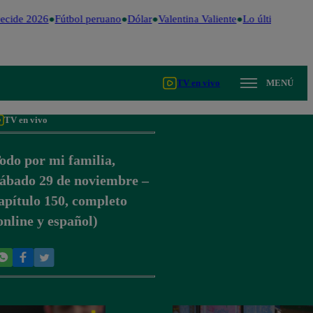
ecide 2026
Fútbol peruano
Dólar
Valentina Valiente
Lo último
Me Ca
TV en vivo
MENÚ
TV en vivo
odo por mi familia,
ábado 29 de noviembre –
apítulo 150, completo
online y español)