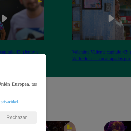
 capítulo 43: ¡Jenny y
Valentina Valiente capítulo 43: 
gocio tras tenso
Wilfredo casi son atrapados por
Unión Europea
, tus
.
 privacidad
Rechazar