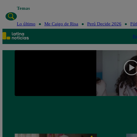
Temas
Lo último
Me Caigo de Risa
Perú Decide 2026
Fút
Po