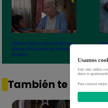
Valentina Valiente capítulo 43: ¡Dolores
Valen
toma una difícil decisión por el futuro de
despi
sus nietos!
Usamos cook
Este sitio utiliza c
datos se gestionará
También te puede i
Para conocer mejor 