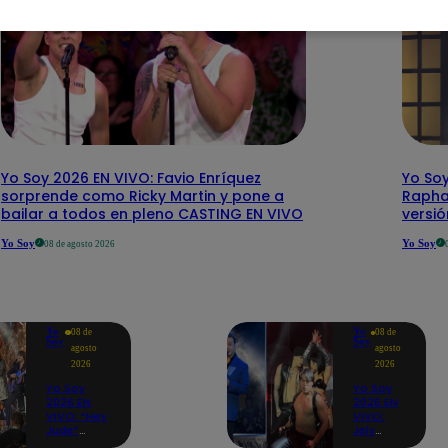
Yo Soy 2026 EN VIVO: Favio Enríquez
Yo Soy
sorprende como Ricky Martin y pone a
Rapha
bailar a todos en pleno CASTING EN VIVO
versi
Yo Soy
Yo Soy
08 de agosto 2026
Yo
Yo
08 de
08 de
Soy
Soy
agosto
agosto
2026
2026
Yo Soy
Yo Soy
2026 EN
2026 EN
VIVO: “Hey
VIVO:
Jude”
Jely
reúne a
Reátegui