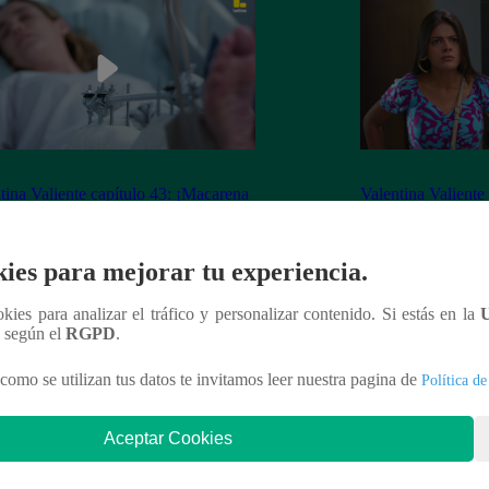
tina Valiente capítulo 43: ¡Macarena
Valentina Valiente
erta desorientada tras accidente!
Gabo rompen su ne
enfrentamiento!
ies para mejorar tu experiencia.
ookies para analizar el tráfico y personalizar contenido. Si estás en la
n según el
RGPD
.
nteresar
como se utilizan tus datos te invitamos leer nuestra pagina de
Política de
Aceptar Cookies