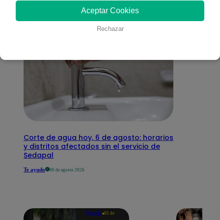
interesar
Aceptar Cookies
Rechazar
Corte de agua hoy, 6 de agosto: horarios
y distritos afectados sin el servicio de
Sedapal
Te ayudo
06 de agosto 2026
Mundo
05 de