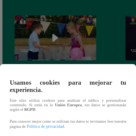
Todo por mi Hija – El especial: Jueves 29
Todo 
de Julio
28 de
Usamos cookies para mejorar tu
experiencia.
Este sitio utiliza cookies para analizar el tráfico y personalizar
contenido. Si estás en la
Unión Europea
, tus datos se gestionarán
según el
RGPD
.
También te puede
Para conocer mejor como se utilizan tus datos te invitamos leer nuestra
Política de privacidad
pagina de
.