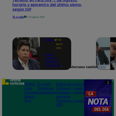
horario y epicentro del último sismo,
según IGP
Te ayudo
07 de agosto 2026
Política
07 de
agosto
2026
Poder
Judicial
evaluará
pedido de
Encuéntranos también en
excarcelación
y nulidad de
condena de
Pedro
Teléfono: 219
X
Castillo
Política
Te ayudo
Política de privacidad
1000
Lima
Tendencias
Términos y condiciones
Av. San
Deportes
Espectáculos
Términos y condiciones
Felipe 968
Mundo
aplicación
Jesús María
Perú
Términos y Condiciones
APP