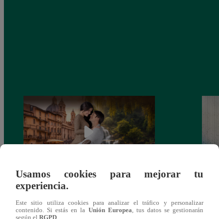
Usamos cookies para mejorar tu
experiencia.
Latina estrenará el 28 de abril “Mi vida
Dos e
eres tú”: una historia de cartas y amor que
capít
Este sitio utiliza cookies para analizar el tráfico y personalizar
lo cambiará todo
contenido. Si estás en la
Unión Europea
, tus datos se gestionarán
según el
RGPD
.