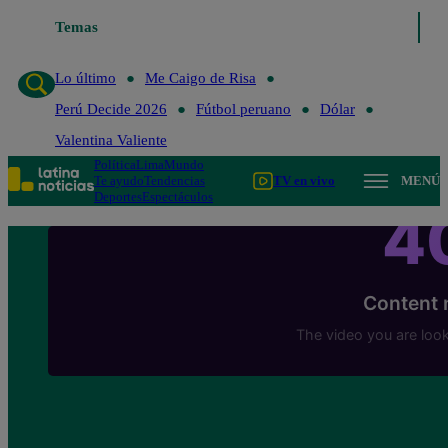
Lo último
Temas
Me Caigo de Risa
Perú Decide 2026
Fútbol peruano
Lo último
Me Caigo de Risa
Perú Decide 2026
Fútbol peruano
Dólar
Valentina Valiente
Política
Lima
Mundo
Te ayudo
Tendencias
TV en vivo
MENÚ
Deportes
Espectáculos