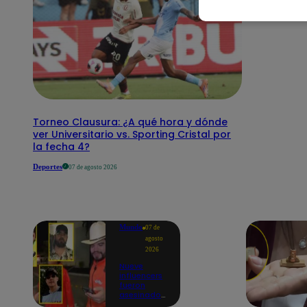
Torneo Clausura: ¿A qué hora y dónde
ver Universitario vs. Sporting Cristal por
la fecha 4?
Deportes
07 de agosto 2026
Mundo
07 de
agosto
2026
Nueve
influencers
fueron
asesinados
por la