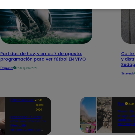
Partidos de hoy, viernes 7 de agosto:
Corte 
programación para ver fútbol EN VIVO
y dist
Sedap
Deportes
07 de agosto 2026
Te ayudo
Entretenimiento
07 de
Perú
06 de
agosto
2026
Sismo de
magnitud
Presentan el libro
Junín dej
más pequeño de la
heridos, 
Feria del
hogares 
Internacional del
propició
Libro de Lima: mide