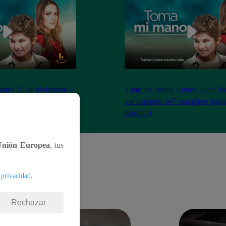
tes 24 de diciembre –
Toma mi mano, Lunes 23 de di
ompleto (online y
ver capítulo 147 completo (onli
español)
Unión Europea
, tus
.
 privacidad
Rechazar