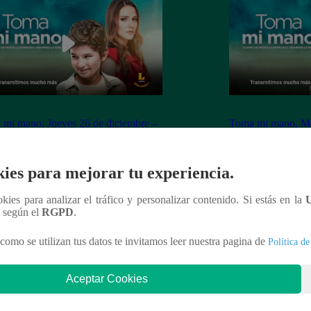
mi mano, Jueves 26 de diciembre –
Toma mi mano, Mar
apítulo 149 completo (online y
ver capítulo 148 c
ol)
español)
ies para mejorar tu experiencia.
ookies para analizar el tráfico y personalizar contenido. Si estás en la
n según el
RGPD
.
nteresar
como se utilizan tus datos te invitamos leer nuestra pagina de
Política de
Aceptar Cookies