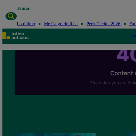
Temas
Lo último
Me Ca
Lo último
Me Caigo de Risa
Perú Decide 2026
Fút
Po