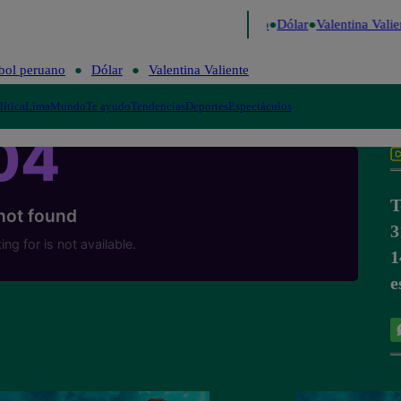
igo de Risa
Perú Decide 2026
Fútbol peruano
Dólar
Valentina Valien
bol peruano
Dólar
Valentina Valiente
lítica
Lima
Mundo
Te ayudo
Tendencias
Deportes
Espectáculos
T
3
1
e