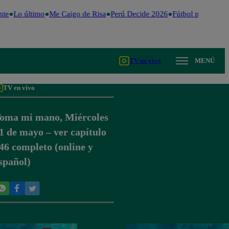
te
Lo último
Me Caigo de Risa
Perú Decide 2026
Fútbol peruano
D
TV en vivo
MENÚ
TV en vivo
oma mi mano, Miércoles
1 de mayo – ver capítulo
46 completo (online y
spañol)