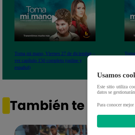
Toma mi mano, Viernes 27 de diciembre –
Toma 
ver capítulo 150 completo (online y
ver c
español)
españ
Usamos cook
Este sitio utiliza c
datos se gestionará
También te puede i
Para conocer mejor 