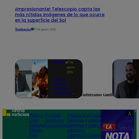
¡Impresionante! Telescopio capta las
más nítidas imágenes de lo que ocurre
en la superficie del Sol
Tendencias
07 de agosto 2026
Política
07 de
agosto
2026
Menos
Fiestas
Patrias,
Navidad y
Encuéntranos también en
Año Nuevo:
ministro de
Economía
anuncia que
Teléfono: 219
X
se moverán
Política
Te ayudo
Política de privacidad
1000
los feriados
Lima
Tendencias
Términos y condiciones
Av. San
a los viernes
Deportes
Espectáculos
Términos y condiciones
Felipe 968
Mundo
aplicación
Jesús María
Perú
Términos y Condiciones