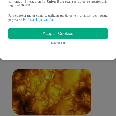
contenido. Si estás en la
Unión Europea
, tus datos se gestionarán
español)
españ
según el
RGPD
.
Para conocer mejor como se utilizan tus datos te invitamos leer nuestra
Política de privacidad
pagina de
.
También te puede
Aceptar Cookies
Rechazar
interesar