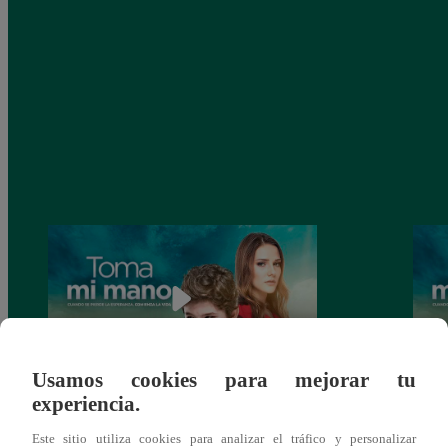
Usamos cookies para mejorar tu
experiencia.
Toma mi mano, Viernes 27 de diciembre –
Toma 
ver capítulo 150 completo (online y
ver c
Este sitio utiliza cookies para analizar el tráfico y personalizar