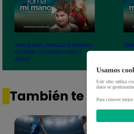
Toma mi mano, Viernes 27 de diciembre –
Toma 
ver capítulo 150 completo (online y
ver c
español)
españ
Usamos cook
Este sitio utiliza c
datos se gestionará
También te puede i
Para conocer mejor 