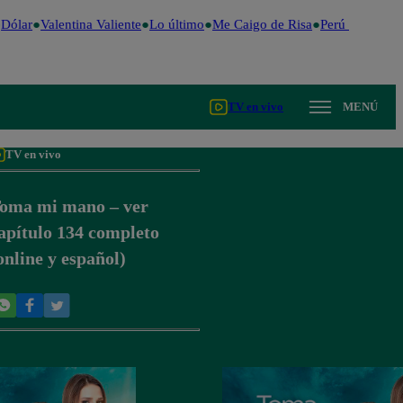
Dólar
Valentina Valiente
Lo último
Me Caigo de Risa
Perú Decide 2
TV en vivo
MENÚ
TV en vivo
oma mi mano – ver
apítulo 134 completo
online y español)