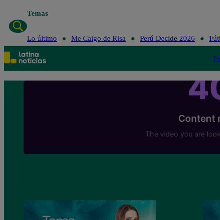
Temas
Lo último
Me Caigo de Risa
Perú Decide 2026
Fút
Po