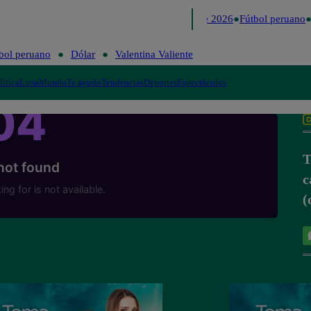
Lo último
Me Caigo de Risa
Perú Decide 2026
Fútbol peruano
bol peruano
Dólar
Valentina Valiente
lítica
Lima
Mundo
Te ayudo
Tendencias
Deportes
Espectáculos
T
c
(