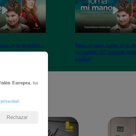
tes 24 de diciembre –
Toma mi mano, Lunes 23 de di
ompleto (online y
ver capítulo 147 completo (onli
español)
Unión Europea
, tus
.
 privacidad
Rechazar