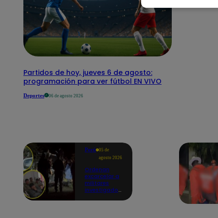
Partidos de hoy, jueves 6 de agosto:
programación para ver fútbol EN VIVO
Deportes
06 de agosto 2026
Perú
05 de
agosto 2026
Ordenan
excarcelar a
militares
investigados
por muerte
de jóvenes
durante
operativo en