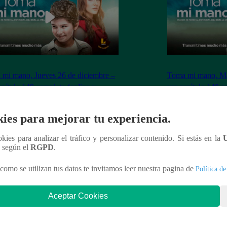
mi mano, Jueves 26 de diciembre –
Toma mi mano, Mar
apítulo 149 completo (online y
ver capítulo 148 c
ol)
español)
ies para mejorar tu experiencia.
ookies para analizar el tráfico y personalizar contenido. Si estás en la
n según el
RGPD
.
nteresar
como se utilizan tus datos te invitamos leer nuestra pagina de
Política de
Aceptar Cookies