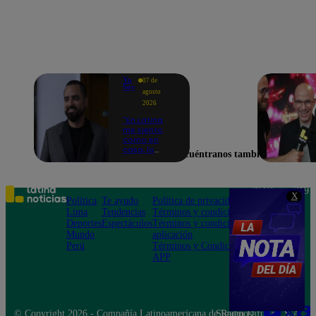
Yo
07 de
Soy
agosto
2026
"En Latina
me siento
como en
casa, lo
Encuéntranos también en
extrañaba":
Franco
Cabrera
emocionado
Teléfono: 219
X
por estreno
Política
Te ayudo
Política de privacidad
1000
de Yo Soy
Lima
Tendencias
Términos y condiciones
Av. San
2026
Deportes
Espectáculos
Términos y condiciones
Felipe 968
Mundo
aplicación
Jesús María
Perú
Términos y Condiciones
APP
© Copyright 2026 - Compañía Latinoamericana de Radio Difusión S.A.
Síguenos