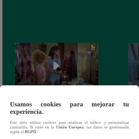
Valentina Valiente capítulo 44: Kathy y
Valen
Usamos cookies para mejorar tu
Jenny atan cabos sobre la relación entre
enfre
experiencia.
Elsa y Wilfredo!
abraz
Este sitio utiliza cookies para analizar el tráfico y personalizar
contenido. Si estás en la
Unión Europea
, tus datos se gestionarán
según el
RGPD
.