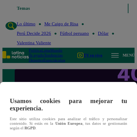
Temas
Lo ú
Lo último
Me Caigo de Risa
Perú Decide 2026
Fútbol peruano
Dólar
Valentina Valiente
Política
Lima
Mundo
Te ayudo
Tendencias
TV en vivo
MENÚ
Deportes
Espectáculos
Usamos cookies para mejorar tu
experiencia.
Este sitio utiliza cookies para analizar el tráfico y personalizar
contenido. Si estás en la
Unión Europea
, tus datos se gestionarán
según el
RGPD
.