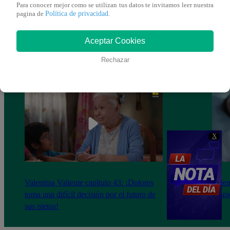
Para conocer mejor como se utilizan tus datos te invitamos leer nuestra
Política de privacidad
pagina de
.
Aceptar Cookies
Rechazar
X
Valentina Valiente capítulo 43: ¡Dolores
Valen
toma una difícil decisión por el futuro de
despi
sus nietos!