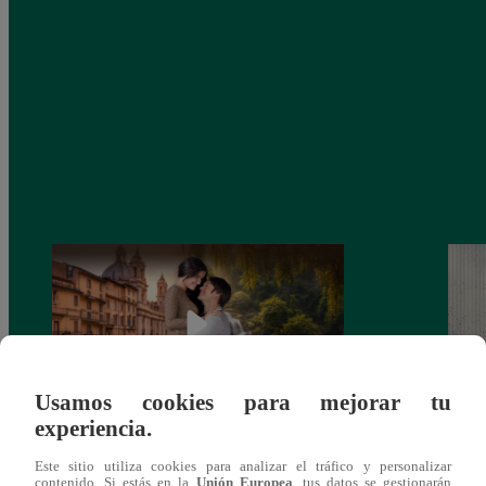
Usamos cookies para mejorar tu
experiencia.
Latina estrenará el 28 de abril “Mi vida
Dos e
Este sitio utiliza cookies para analizar el tráfico y personalizar
eres tú”: una historia de cartas y amor que
capít
contenido. Si estás en la
Unión Europea
, tus datos se gestionarán