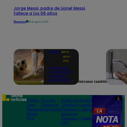
Jorge Messi, padre de Lionel Messi,
fallece a los 68 años
Deportes
08 de agosto 2026
Deportes
08 de
agosto
2026
Partidos de
hoy, sábado 8
de agosto:
programación
Encuéntranos también en
para ver
fútbol EN
VIVO
Teléfono: 219
X
Política
Te ayudo
Política de privacidad
1000
Lima
Tendencias
Términos y condiciones
Av. San
Deportes
Espectáculos
Términos y condiciones
Felipe 968
Mundo
aplicación
Jesús María
Perú
Términos y Condiciones
APP