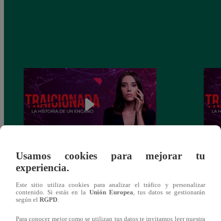
Usamos cookies para mejorar tu
Traicionada, Martes 10 de diciembre –
Traic
experiencia.
capítulo 88 completo (en línea y español)
capít
Este sitio utiliza cookies para analizar el tráfico y personalizar
contenido. Si estás en la
Unión Europea
, tus datos se gestionarán
según el
RGPD
.
Para conocer mejor como se utilizan tus datos te invitamos leer nuestra