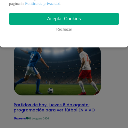
También te puede
Política de privacidad
pagina de
.
Aceptar Cookies
interesar
Rechazar
Partidos de hoy, jueves 6 de agosto:
programación para ver fútbol EN VIVO
Deportes
06 de agosto 2026