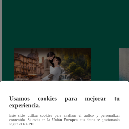
Usamos cookies para mejorar tu
Latina estrenará el 28 de abril “Mi vida
Dos e
experiencia.
eres tú”: una historia de cartas y amor que
capít
lo cambiará todo
Este sitio utiliza cookies para analizar el tráfico y personalizar
contenido. Si estás en la
Unión Europea
, tus datos se gestionarán
según el
RGPD
.