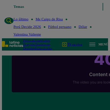
Temas
Lo último
Me Caigo de 
Lo último
Me Caigo de Risa
Perú Decide 2026
Fútbol peruano
Dólar
Valentina Valiente
Política
Lima
Mundo
Te ayudo
Tendencias
TV en vivo
MENÚ
Deportes
Espectáculos