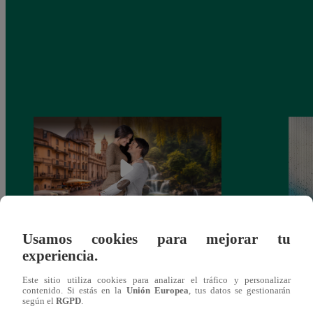
Usamos cookies para mejorar tu
Latina estrenará el 28 de abril “Mi vida
Dos e
experiencia.
eres tú”: una historia de cartas y amor que
capít
lo cambiará todo
Este sitio utiliza cookies para analizar el tráfico y personalizar
contenido. Si estás en la
Unión Europea
, tus datos se gestionarán
según el
RGPD
.