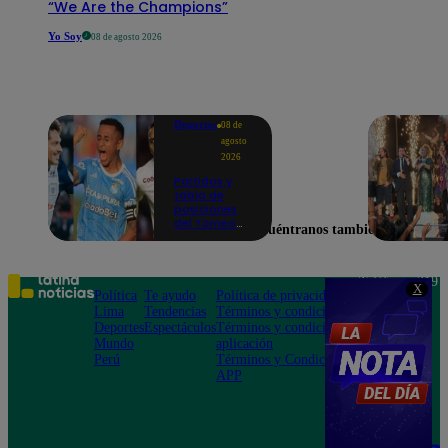
“We Are the Champions”
Yo Soy
08 de agosto 2026
Deportes
08 de
agosto
2026
Partidos y
tabla de
posiciones
del Torneo
Encuéntranos también en
Clausura EN
VIVO: así van
los equipos
en la fecha 4
Teléfono: 219
X
Política
Te ayudo
Política de privacidad
1000
Lima
Tendencias
Términos y condiciones
Av. San
Deportes
Espectáculos
Términos y condiciones
Felipe 968
Mundo
aplicación
Jesús María
Perú
Términos y Condiciones
APP