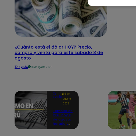
¿Cuánto está el dólar HOY? Precio,
compra y venta para este sábado 8 de
agosto
Te ayudo
08 de agosto 2026
Te
08 de
ayudo
agosto
2026
Temblor en
Perú hoy, 8
de agosto:
horario y
epicentro
del último