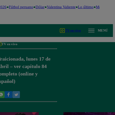
026
Fútbol peruano
Dólar
Valentina Valiente
Lo último
Me Caigo de
TV en vivo
MENÚ
TV en vivo
raicionada, lunes 17 de
bril – ver capítulo 84
ompleto (online y
spañol)