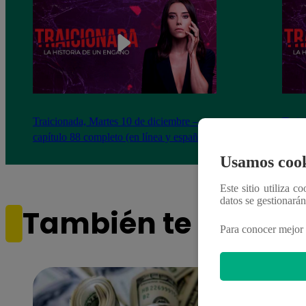
Traicionada, Martes 10 de diciembre –
Traic
capítulo 88 completo (en línea y español)
capít
Usamos cook
Este sitio utiliza c
datos se gestionará
También te puede i
Para conocer mejor 