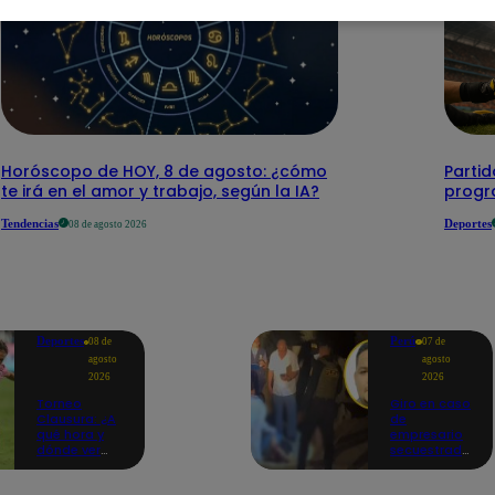
Horóscopo de HOY, 8 de agosto: ¿cómo
Parti
te irá en el amor y trabajo, según la IA?
progr
Tendencias
Deportes
08 de agosto 2026
Deportes
Perú
08 de
07 de
agosto
agosto
2026
2026
Torneo
Giro en caso
Clausura: ¿A
de
qué hora y
empresario
dónde ver
secuestrado
Sport Boys
y asesinado:
vs. Alianza
Habría sido