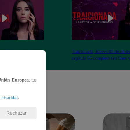
es 06 de diciembre –
Traicionada, Jueves 05 de dici
to (en línea y español)
capítulo 85 completo (en línea 
Unión Europea
, tus
.
 privacidad
Rechazar