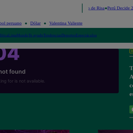
Lo último
Me Caigo de Risa
Perú Decide 2
bol peruano
Dólar
Valentina Valiente
lítica
Lima
Mundo
Te ayudo
Tendencias
Deportes
Espectáculos
T
A
c
e