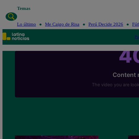
Temas
Lo último
Me Caigo de Risa
Perú Decide 2026
Fút
Po