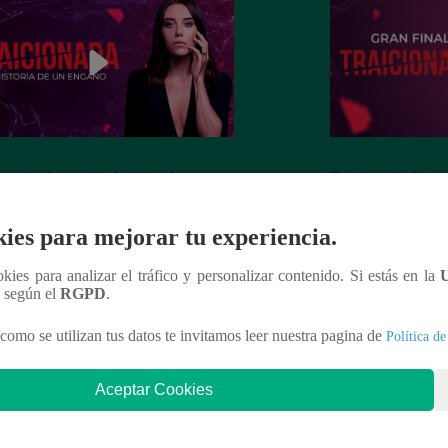
ionada, Lunes 09 de diciembre –
Traicionada, Viern
ulo 87 completo (en línea y español)
capítulo 86 comple
ies para mejorar tu experiencia.
ookies para analizar el tráfico y personalizar contenido. Si estás en la
n según el
RGPD
.
nteresar
como se utilizan tus datos te invitamos leer nuestra pagina de
Política de
Aceptar Cookies