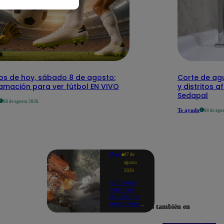
dos de hoy, sábado 8 de agosto:
Corte de agu
amación para ver fútbol EN VIVO
y distritos a
Sedapal
08 de agosto 2026
Te ayudo
08 de ago
Perú
07 de
agosto
2026
Gobierno
anuncia
estado de
emergencia
Encuéntranos también en
en siete
regiones