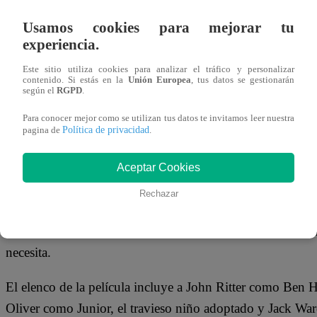
30 de mayo 2024
Usamos cookies para mejorar tu
experiencia.
Este domingo 2 de junio a las 7:20 p.m.,
Latina Televis
Este sitio utiliza cookies para analizar el tráfico y personalizar
“
Adorable Criatura
” . Prepárate para una noche llena de
contenido. Si estás en la
Unión Europea
, tus datos se gestionarán
según el
RGPD
.
película que ha conquistado los corazones de espectadores
Para conocer mejor como se utilizan tus datos te invitamos leer nuestra
Política de privacidad
pagina de
.
TE PUEDE INTERESAR |
Conoce AQUÍ las conm
hogar Canevaro
Aceptar Cookies
“Adorable Criatura 1” (titulada originalmente “Problem Ch
Rechazar
un niño travieso y rebelde que es adoptado por el bonda
numerosos problemas que Junior causa, Ben y su esposa Fl
necesita.
El elenco de la película incluye a John Ritter como Be
Oliver como Junior, el travieso niño adoptado y Jack Wa