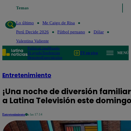
Temas
Lo último
Me Caigo de Risa
Perú De
Lo último
Me Caigo de Risa
Perú Decide 2026
Fútbol peruano
Dólar
Valentina Valiente
Política
Lima
Mundo
Te ayudo
Tendencias
TV en vivo
MENÚ
Deportes
Espectáculos
Entretenimiento
¡Una noche de diversión familiar
a Latina Televisión este domingo 
Entretenimiento
a las 17:14