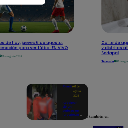
os de hoy, jueves 6 de agosto:
Corte de agu
amación para ver fútbol EN VIVO
y distritos a
Sedapal
06 de agosto 2026
Te ayudo
06 de ago
Mundo
05 de
agosto
2026
Asesinan
de un
balazo en
la cabeza a
Encuéntranos también en
tiktoker en
plena
transmisión