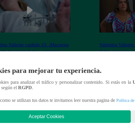
tina Valiente capítulo 43: ¡Macarena
Valentina Valiente
erta desorientada tras accidente!
Gabo rompen su ne
enfrentamiento!
ies para mejorar tu experiencia.
ookies para analizar el tráfico y personalizar contenido. Si estás en la
n según el
RGPD
.
nteresar
como se utilizan tus datos te invitamos leer nuestra pagina de
Política de
Aceptar Cookies