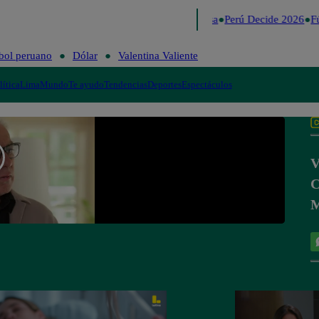
Lo último
Me Caigo de Risa
Perú Decide 2026
Fú
bol peruano
Dólar
Valentina Valiente
lítica
Lima
Mundo
Te ayudo
Tendencias
Deportes
Espectáculos
V
C
M