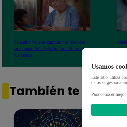
Valentina Valiente capítulo 43: ¡Dolores
Valen
toma una difícil decisión por el futuro de
despi
sus nietos!
Usamos cook
Este sitio utiliza c
datos se gestionará
También te puede i
Para conocer mejor 