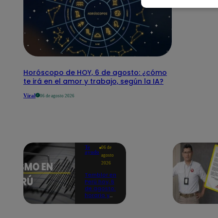
Horóscopo de HOY, 6 de agosto: ¿cómo
te irá en el amor y trabajo, según la IA?
Viral
06 de agosto 2026
Te
06 de
ayudo
agosto
2026
Temblor en
Perú hoy, 6
de agosto:
horario y
epicentro
del último
sismo,