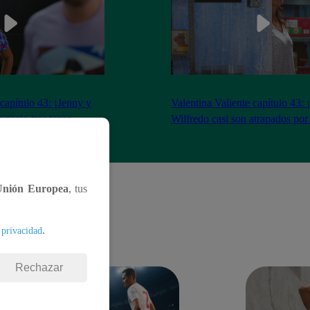
 capítulo 43: ¡Jenny y
Valentina Valiente capítulo 43: 
gocio tras tenso
Wilfredo casi son atrapados por
Unión Europea
, tus
.
 privacidad
Rechazar