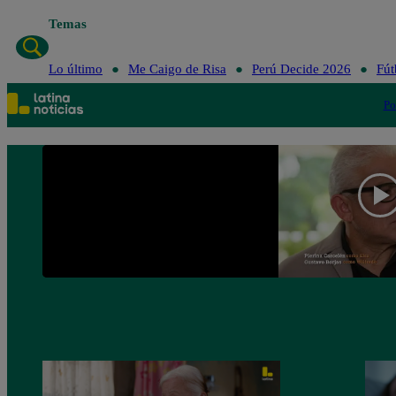
Temas
Lo último
Me Caigo de Risa
Perú Decide 2026
Fút
Po