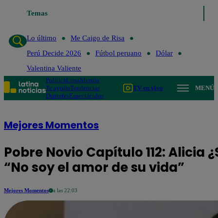
Lo último
Temas
Me Caigo de Risa
Perú Decide 2026
Fútbol peruano
Dó
Lo último
Me Caigo de Risa
Perú Decide 2026
Fútbol peruano
Dólar
Valentina Valiente
Política
Lima
Mundo
Te ayudo
Tendencias
TV en vivo
MENÚ
Deportes
Espectáculos
Mejores Momentos
Pobre Novio Capítulo 112: Alicia 
“No soy el amor de su vida”
Mejores Momentos
a las 22:03