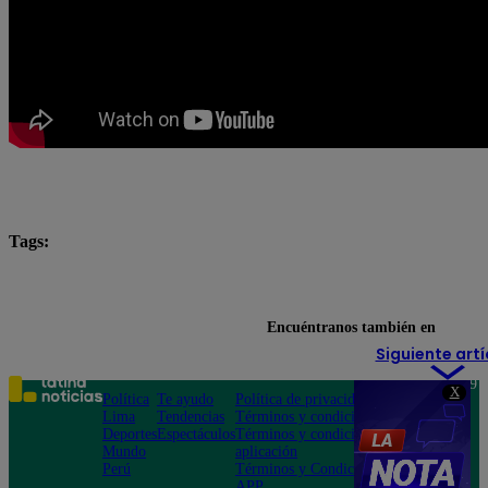
Tags:
#Pobre novio
#PobreNovio
Pobre novio en vivo
Pobre Novio youtube
Encuéntranos también en
Siguiente artí
Teléfono: 219
X
Política
Te ayudo
Política de privacidad
1000
Lima
Tendencias
Términos y condiciones
Av. San
Deportes
Espectáculos
Términos y condiciones
Felipe 968
Mundo
aplicación
Jesús María
Perú
Términos y Condiciones
APP