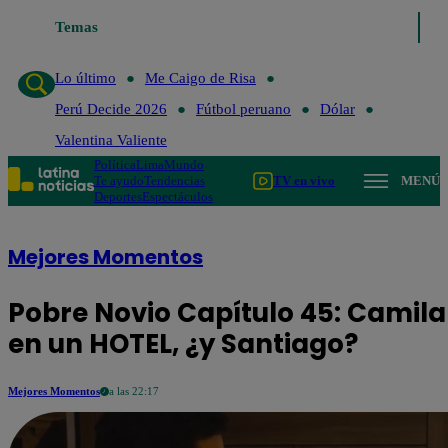
Temas
Lo último
Me Caigo de Risa
Pe
Lo último
Me Caigo de Risa
Perú Decide 2026
Fútbol peruano
Dólar
Valentina Valiente
Política
Lima
Mundo
Te ayudo
Tendencias
TV en vivo
MENÚ
Deportes
Espectáculos
Mejores Momentos
Pobre Novio Capítulo 45: Camila
en un HOTEL, ¿y Santiago?
Mejores Momentos
a las 22:17