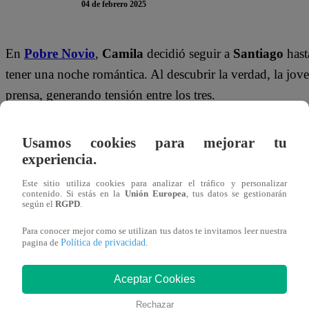
04 de febrero 2025
En
Pobre Novio
,
Camila
decidió seguir a
Santiago
hast
tener una noche romántica. Al descubrir la verdad, la jov
prensa, generando tensión entre los tres.
Sin embargo, luego de una intensa conversación, lograron
Usamos cookies para mejorar tu
situación, terminó quedándose en la suite donde
Santiago
experiencia.
A la mañana siguiente,
Isabela
despertó y encontró a
Ca
Este sitio utiliza cookies para analizar el tráfico y personalizar
contenido. Si estás en la
Unión Europea
, tus datos se gestionarán
aún no se había despertado, se levantó sigilosamente y fu
según el
RGPD
.
Para conocer mejor como se utilizan tus datos te invitamos leer nuestra
En un breve pero significativo momento,
Isa y Santiago
Política de privacidad
pagina de
.
embargo, la preocupación seguía en el aire:
¿Camila dirá
Aceptar Cookies
¿De qué trata “Pobre Novio” de Latin
Rechazar