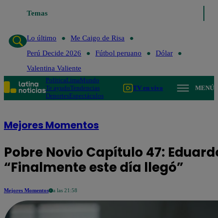
Temas
Lo último
Me Caigo de Risa
Perú De
Lo último
Me Caigo de Risa
Perú Decide 2026
Fútbol peruano
Dólar
Valentina Valiente
Política
Lima
Mundo
Te ayudo
Tendencias
TV en vivo
MENÚ
Deportes
Espectáculos
Mejores Momentos
Pobre Novio Capítulo 47: Eduardo
“Finalmente este día llegó”
Mejores Momentos
a las 21:58