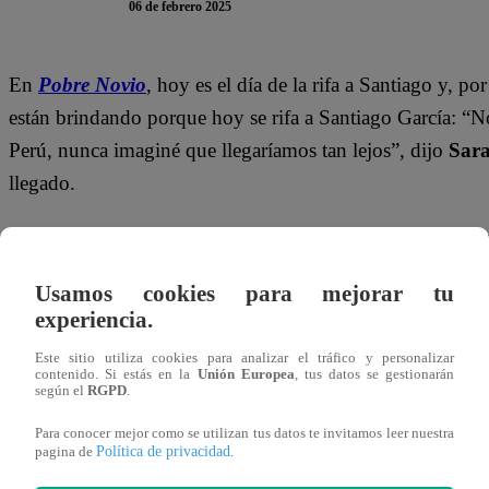
06 de febrero 2025
En
Pobre Novio
, hoy es el día de la rifa a Santiago y, por
están brindando porque hoy se rifa a Santiago García: “No
Perú, nunca imaginé que llegaríamos tan lejos”, dijo
Sar
llegado.
“
Mujer de poca fe
, sabía que esta era una gran idea y que
con una copa en la mano.
Usamos cookies para mejorar tu
experiencia.
Luego de eso, llegó
Johnny
, quien fue halagado por
Sa
cuando
Eduardo
dijo: “
Señores, hoy se rifa novio, sa
Este sitio utiliza cookies para analizar el tráfico y personalizar
contenido. Si estás en la
Unión Europea
, tus datos se gestionarán
celebración.
según el
RGPD
.
Para conocer mejor como se utilizan tus datos te invitamos leer nuestra
¿
Eduardo
estará feliz por la empresa o porque
Santiago
Política de privacidad
pagina de
.
sucederá a continuación en
Pobre Novio
? ¡No te lo puede