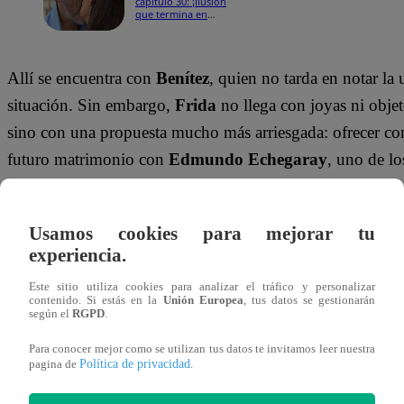
capítulo 30: ¡Ilusión
que termina en
desilusión para
Wilfredo!
Allí se encuentra con
Benítez
, quien no tarda en notar la 
situación. Sin embargo,
Frida
no llega con joyas ni objet
sino con una propuesta mucho más arriesgada: ofrecer co
futuro matrimonio con
Edmundo Echegaray
, uno de l
poderosos del país.
“Tengo una garantía muy importante: mi futuro esp
Usamos cookies para mejorar tu
experiencia.
con firmeza. Pero su argumento no convence del todo.
Be
que pueda cerrar un trato de ese nivel, dejando en el aire 
Este sitio utiliza cookies para analizar el tráfico y personalizar
contenido. Si estás en la
Unión Europea
, tus datos se gestionarán
de ayudarla.
según el
RGPD
.
Para conocer mejor como se utilizan tus datos te invitamos leer nuestra
¡No te olvides de unirte a nuestro canal 
Política de privacidad
pagina de
.