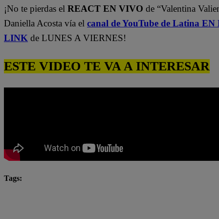
¡No te pierdas el
REACT EN VIVO
de “Valentina Valie
Daniella Acosta vía el
canal de YouTube de Latina E
LINK
de LUNES A VIERNES!
ESTE VIDEO TE VA A INTERESAR
Tags:
Katia Condos
Latina
latina novelas
Latina
Mariel Ocampo
Mayra Goñi
novela latina