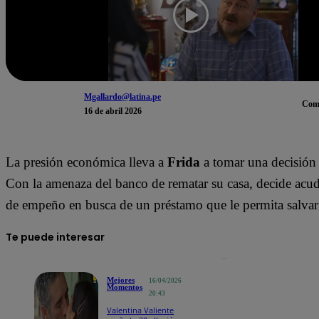
Mgallardo@latina.pe
Com
16 de abril 2026
La presión económica lleva a
Frida
a tomar una decisión
Con la amenaza del banco de rematar su casa, decide acud
de empeño en busca de un préstamo que le permita salvar
Te puede interesar
Mejores
16/04/2026
Momentos
20:43
Valentina Valiente