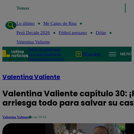
Temas
Lo último
Me Caigo de Risa
Perú Decide 2026
Fút
Lo último
Me Caigo de Risa
Perú Decide 2026
Fútbol peruano
Dólar
Valentina Valiente
Política
Lima
Mundo
Te ayudo
Tendencias
TV en vivo
MENÚ
Deportes
Espectáculos
Valentina Valiente
Valentina Valiente capítulo 30: ¡
arriesga todo para salvar su cas
Valentina Valiente
a las 20:43