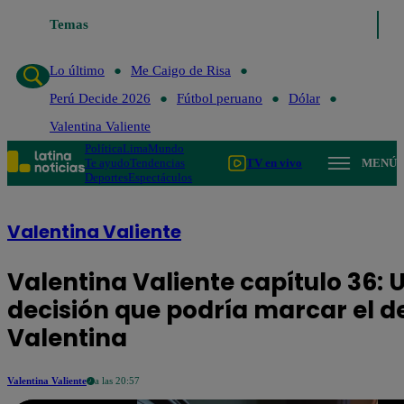
Temas
Lo último
Me Caigo de Risa
Perú De
Lo último
Me Caigo de Risa
Perú Decide 2026
Fútbol peruano
Dólar
Valentina Valiente
Política
Lima
Mundo
Te ayudo
Tendencias
TV en vivo
MENÚ
Deportes
Espectáculos
Valentina Valiente
Valentina Valiente capítulo 36: 
decisión que podría marcar el d
Valentina
Valentina Valiente
a las 20:57