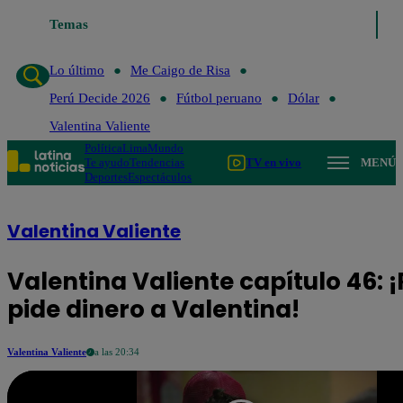
Temas
Lo último
Me Caigo de Risa
Perú D
Lo último
Me Caigo de Risa
Perú Decide 2026
Fútbol peruano
Dólar
Valentina Valiente
Política
Lima
Mundo
Te ayudo
Tendencias
TV en vivo
MENÚ
Deportes
Espectáculos
Valentina Valiente
Valentina Valiente capítulo 46: ¡
pide dinero a Valentina!
Valentina Valiente
a las 20:34