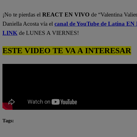
¡No te pierdas el
REACT EN VIVO
de “Valentina Valie
Daniella Acosta vía el
canal de YouTube de Latina E
LINK
de LUNES A VIERNES!
ESTE VIDEO TE VA A INTERESAR
Tags:
Katia Condos
Latina
latina novelas
Latina