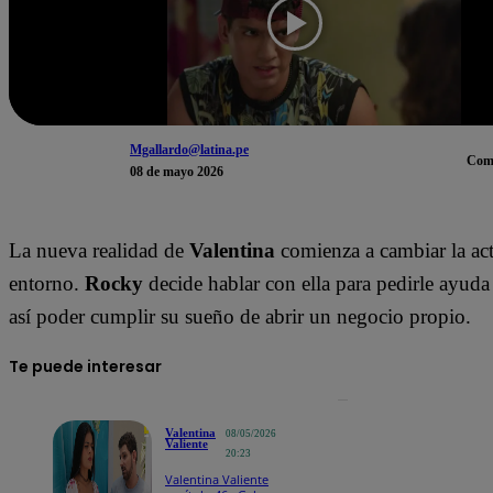
Mgallardo@latina.pe
Com
08 de mayo 2026
La nueva realidad de
Valentina
comienza a cambiar la act
entorno.
Rocky
decide hablar con ella para pedirle ayud
así poder cumplir su sueño de abrir un negocio propio.
Te puede interesar
Valentina
08/05/2026
Valiente
20:23
Valentina Valiente