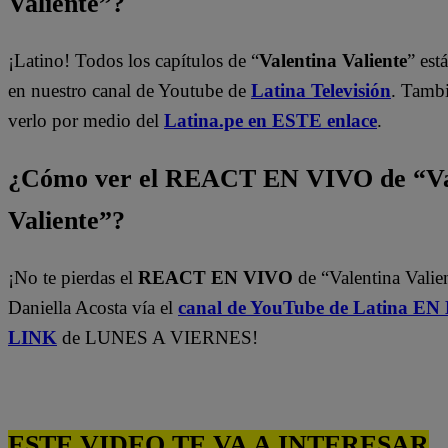
Valiente”?
¡Latino! Todos los capítulos de “
Valentina Valiente
” est
en nuestro canal de Youtube de
Latina Televisión
. Tamb
verlo por medio del
Latina.pe en ESTE enlace
.
¿Cómo ver el REACT EN VIVO de “Va
Valiente”?
¡No te pierdas el
REACT EN VIVO
de “Valentina Valie
Daniella Acosta vía el
canal de YouTube de Latina E
LINK
de LUNES A VIERNES!
ESTE VIDEO TE VA A INTERESAR