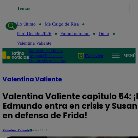
Temas
Lo último
Me Ca
Lo último
Me Caigo de Risa
Perú Decide 2026
Fútbol peruano
Dólar
Valentina Valiente
Política
Lima
Mundo
Te ayudo
Tendencias
TV en vivo
MENÚ
Deportes
Espectáculos
Valentina Valiente
Valentina Valiente capítulo 54: 
Edmundo entra en crisis y Susan
en defensa de Frida!
Valentina Valiente
a las 21:11