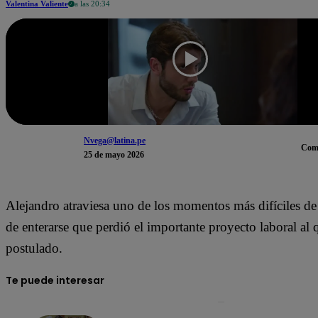
Valentina Valiente
a las 20:34
Nvega@latina.pe
Com
25 de mayo 2026
Alejandro atraviesa uno de los momentos más difíciles de
de enterarse que perdió el importante proyecto laboral al 
postulado.
Te puede interesar