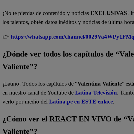
¡No te pierdas de contenido y noticias
EXCLUSIVAS
! I
los talentos, obtén datos inéditos y noticias de última hora
👉
https://whatsapp.com/channel/0029Va4WPy1F
¿Dónde ver todos los capítulos de “Val
Valiente”?
¡Latino! Todos los capítulos de “
Valentina Valiente
” est
en nuestro canal de Youtube de
Latina Televisión
. Tamb
verlo por medio del
Latina.pe en ESTE enlace
.
¿Cómo ver el REACT EN VIVO de “Va
Valiente”?