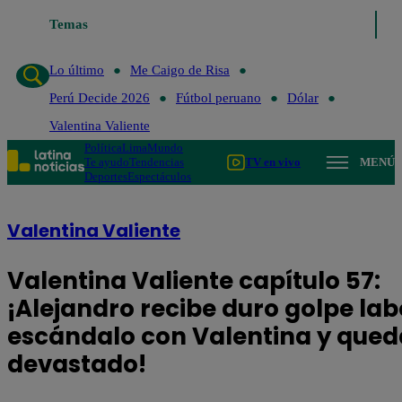
Lo último
Temas
Me Caigo de Risa
Perú Decide 2026
Fútbol peruano
D
Lo último
Me Caigo de Risa
Perú Decide 2026
Fútbol peruano
Dólar
Valentina Valiente
Política
Lima
Mundo
Te ayudo
Tendencias
TV en vivo
MENÚ
Deportes
Espectáculos
Valentina Valiente
Valentina Valiente capítulo 57:
¡Alejandro recibe duro golpe lab
escándalo con Valentina y qued
devastado!