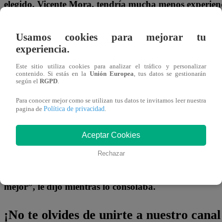
elegido, Vicente Mora, tendría mucha menos experien
él.
“No tiene ni la mitad de mi currículum”, comentó frus
Usamos cookies para mejorar tu
Aunque Alejandro no logra entender qué pasó realmente,
experiencia.
poco después de los problemas que enfrentó con su tío tra
Este sitio utiliza cookies para analizar el tráfico y personalizar
protagonizado por Valentina y el video viral del altercad
contenido. Si estás en la
Unión Europea
, tus datos se gestionarán
según el
RGPD
.
serenazgo.
Para conocer mejor como se utilizan tus datos te invitamos leer nuestra
Política de privacidad
pagina de
.
Por ahora no existe ninguna prueba de que ambos hechos
relacionados, pero el arquitecto no pudo evitar quedarse 
Aceptar Cookies
afectado por la inesperada decisión.
Pese al duro momen
Rechazar
permaneció a su lado e intentó darle fuerzas para no
derrumbarse. “Tú eres muy talentoso, mi amor. Ya v
mejor”, le dijo mientras lo consolaba.
¡No te olvides de unirte a nuestro canal 