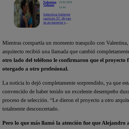
Valentina
25/05/2026
Valiente
14:44
Valentina Valiente
capítulo 57: ¡Bryan
se arrepiente y
quiere volver con
Jenny tras hablar
con Gabriel!
Mientras compartía un momento tranquilo con Valentina, 
arquitecto recibió una llamada que cambió completament
otro lado del teléfono le confirmaron que el proyecto 
otorgado a otro profesional.
La noticia lo dejó completamente sorprendido, ya que est
convencido de haber tenido un excelente desempeño dura
proceso de selección. “Le dieron el proyecto a otro arquit
totalmente desconcertado.
Pero lo que más llamó la atención fue que Alejandro 