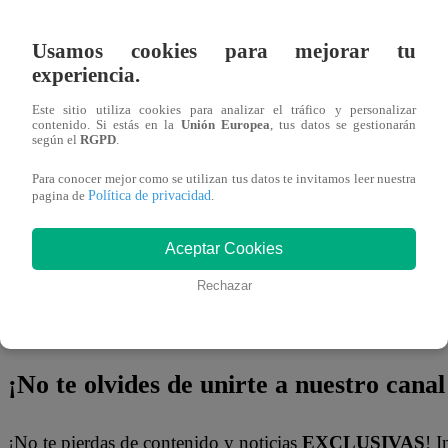
Sin embargo, también dejó claro que todavía la quiere y 
Usamos cookies para mejorar tu
el tiempo termine demostrando si sus dudas son reales o 
experiencia.
incluso le explicó que, si en algún momento la relació
Este sitio utiliza cookies para analizar el tráfico y personalizar
contenido. Si estás en la
Unión Europea
, tus datos se gestionarán
considera injusto que ella pueda quedarse con parte d
según el
RGPD
.
fortuna.
“Si mis dudas son fundadas y nos tenemos que s
Para conocer mejor como se utilizan tus datos te invitamos leer nuestra
de unos meses, me parece injusto que te lleves la mitad d
Política de privacidad
pagina de
.
le dijo.
Aceptar Cookies
Finalmente, el empresario lanzó una frase que dejó a Frid
Rechazar
pensativa y sin saber qué responder. “Y si no es así, medit
matrimonio te conviene”.
¡No te olvides de unirte a nuestro canal 
¡No te pierdas de contenido y noticias
EXCLUSIVAS
! I