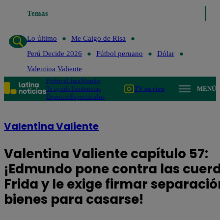
Temas
Lo último
Me Caigo de Risa
Perú Decide 2026
Fútb
Lo último
Me Caigo de Risa
Perú Decide 2026
Fútbol peruano
Dólar
Valentina Valiente
Política
Lima
Mundo
Te ayudo
Tendencias
TV en vivo
MENÚ
Deportes
Espectáculos
Valentina Valiente
Valentina Valiente capítulo 57:
¡Edmundo pone contra las cuer
Frida y le exige firmar separació
bienes para casarse!