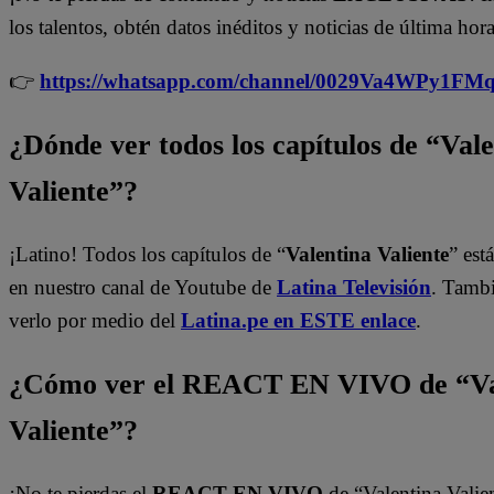
los talentos, obtén datos inéditos y noticias de última hora
👉
https://whatsapp.com/channel/0029Va4WPy1F
¿Dónde ver todos los capítulos de “Val
Valiente”?
¡Latino! Todos los capítulos de “
Valentina Valiente
” est
en nuestro canal de Youtube de
Latina Televisión
. Tamb
verlo por medio del
Latina.pe en ESTE enlace
.
¿Cómo ver el REACT EN VIVO de “Va
Valiente”?
¡No te pierdas el
REACT EN VIVO
de “Valentina Valie