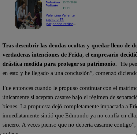
Valentina
25/05/2026
Valiente
14:44
Valentina Valiente
capítulo 57:
¡Alejandro recibe
duro golpe laboral
tras escándalo con
Valentina y queda
devastado!
Tras descubrir las deudas ocultas y quedar lleno de d
verdaderas intenciones de Frida, el empresario decid
drástica medida para proteger su patrimonio.
“He pe
en esto y he llegado a una conclusión”, comenzó diciendo
Fue entonces cuando le propuso continuar con el matrim
únicamente si aceptan casarse bajo el régimen de separaci
bienes. La propuesta dejó completamente impactada a Fri
inmediatamente sintió que Edmundo ya no confía en ella.
sincero. A veces pienso que no debería casarme contigo”, 
rodeos.