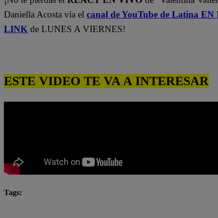
Daniella Acosta vía el
canal de YouTube de Latina E
LINK
de LUNES A VIERNES!
ESTE VIDEO TE VA A INTERESAR
Tags:
Katia Condos
Latina
latina novelas
Latina