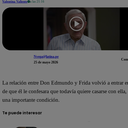
Valentina Valiente
a las 21:16
Nvega@latina.pe
Com
25 de mayo 2026
La relación entre Don Edmundo y Frida volvió a entrar e
de que él le confesara que todavía quiere casarse con ella
una importante condición.
Te puede interesar