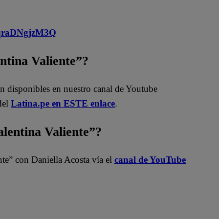
MqraDNgjzM3Q
entina Valiente”?
án disponibles en nuestro canal de Youtube
del
Latina.pe en ESTE enlace
.
entina Valiente”?
nte” con Daniella Acosta vía el
canal de YouTube