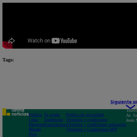
Tags:
Katia Condos
Latina
latina novelas
Latina
novela latina
novelas
novelas latina
Rober
Valentina Valiente
Siguiente a
Teléf
Política
Te ayudo
Política de privacidad
Av. Sa
Lima
Tendencias
Términos y condiciones
Jesús 
Deportes
Espectáculos
Términos y condiciones aplicación
Mundo
Términos y Condiciones APP
Perú