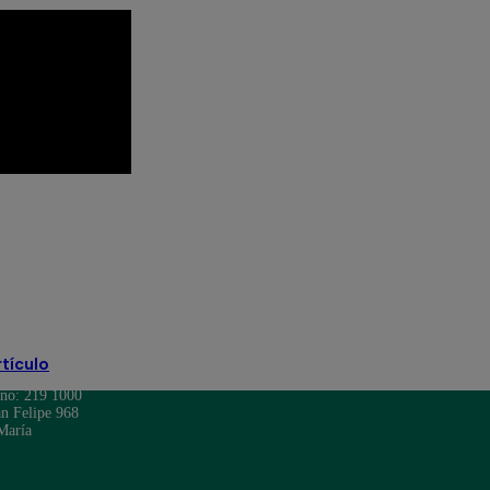
 Televisión
Mariel Ocampo
Mayra Goñi
to Moll
Rodrigo Brand
televisión
rtículo
ono: 219 1000
n Felipe 968
María