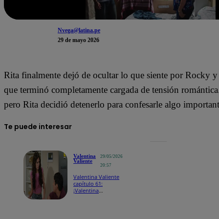
Nvega@latina.pe
29 de mayo 2026
Rita finalmente dejó de ocultar lo que siente por Rocky y
que terminó completamente cargada de tensión romántica
pero Rita decidió detenerlo para confesarle algo important
Te puede interesar
Valentina
29/05/2026
Valiente
20:57
Valentina Valiente
capítulo 61:
¡Valentina
sospecha que la
drogaron en la
boda y apunta
contra Frida!