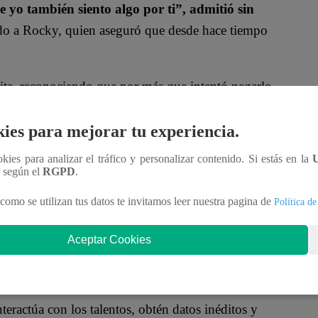
 yo también siento algo por ti”, admitió sin
o a Rocky, quien aseguró que desde hace tiempo
ita, reconociendo que por más que intentó negarlo,
e, Rocky tomó la confesión entre bromas y
 conexión entre ambos. Incluso, el joven intentó
ies para mejorar tu experiencia.
ué?”, provocando que Rita reaccionara entre
ookies para analizar el tráfico y personalizar contenido. Si estás en la
n según el
RGPD
.
como se utilizan tus datos te invitamos leer nuestra pagina de
Política de
de tema diciendo que tenía que trabajar, la química
Aceptar Cookies
oficial!
nteractúa con los talentos, obtén datos inéditos y