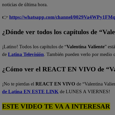
noticias de última hora.
👉
https://whatsapp.com/channel/0029Va4WPy1F
¿Dónde ver todos los capítulos de “Val
¡Latino! Todos los capítulos de “
Valentina Valiente
” est
de
Latina Televisión
. También pueden verlo por medio 
¿Cómo ver el REACT EN VIVO de “Val
¡No te pierdas el
REACT EN VIVO
de “Valentina Valie
de Latina EN ESTE LINK
de LUNES A VIERNES!
ESTE VIDEO TE VA A INTERESAR