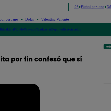
Lo último
Me Caigo de Risa
Perú Decide 2026
Fútbol peruano
Dól
bol peruano
Dólar
Valentina Valiente
lítica
Lima
Mundo
Te ayudo
Tendencias
Deportes
Espectáculos
Más
ita por fin confesó que sí