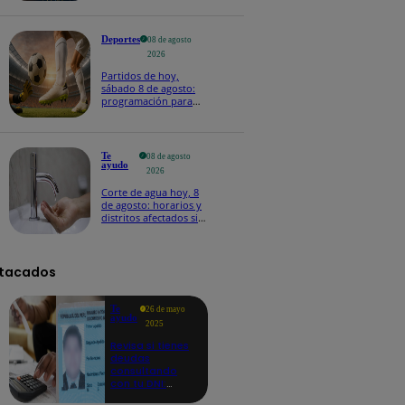
Deportes
08 de agosto
2026
Partidos de hoy,
sábado 8 de agosto:
programación para
ver fútbol EN VIVO
Te
08 de agosto
ayudo
2026
Corte de agua hoy, 8
de agosto: horarios y
distritos afectados sin
el servicio de Sedapal
tacados
Te
26 de mayo
ayudo
2025
Revisa si tienes
deudas
consultando
con tu DNI:
aquí los