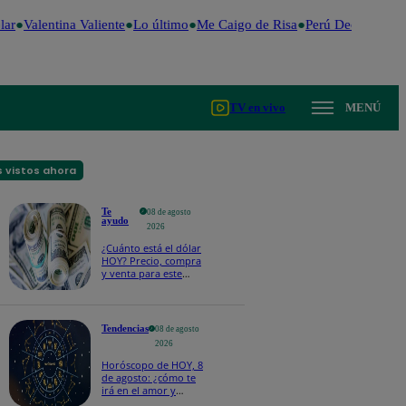
ar
Valentina Valiente
Lo último
Me Caigo de Risa
Perú Decide 2026
TV en vivo
MENÚ
 vistos ahora
Te
08 de agosto
ayudo
2026
¿Cuánto está el dólar
HOY? Precio, compra
y venta para este
sábado 8 de agosto
Tendencias
08 de agosto
2026
Horóscopo de HOY, 8
de agosto: ¿cómo te
irá en el amor y
trabajo, según la IA?