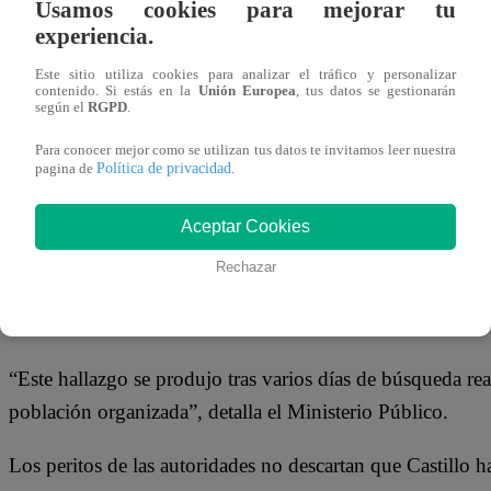
Usamos cookies para mejorar tu
29 de mayo 2026
experiencia.
Este sitio utiliza cookies para analizar el tráfico y personalizar
La Fiscalía Provincial Mixta de Uchiza, en la región San 
contenido. Si estás en la
Unión Europea
, tus datos se gestionarán
según el
RGPD
.
Zoila Castillo Chanduco, mujer que desapareció junto a s
lamentable hecho se da luego de que se encuentre el cuer
Para conocer mejor como se utilizan tus datos te invitamos leer nuestra
Política de privacidad
pagina de
.
Según establece el Ministerio Público, Zoila Castillo des
Aceptar Cookies
distrito de Uchiza.
Rechazar
El cuerpo de la madre se halló a 100 metros del lugar don
sector Sarai Bajo Camote, distrito de Uchiza.
“Este hallazgo se produjo tras varios días de búsqueda real
población organizada”, detalla el Ministerio Público.
Los peritos de las autoridades no descartan que Castillo ha