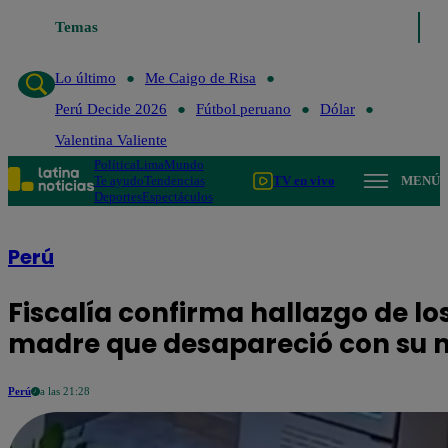
Temas
Lo último
Me Caigo de Risa
Perú Decide 2026
Fú
Lo último
Me Caigo de Risa
Perú Decide 2026
Fútbol peruano
Dólar
Valentina Valiente
Política
Lima
Mundo
Te ayudo
Tendencias
TV en vivo
MENÚ
Deportes
Espectáculos
Perú
Fiscalía confirma hallazgo de los 
madre que desapareció con su m
Perú
a las 21:28