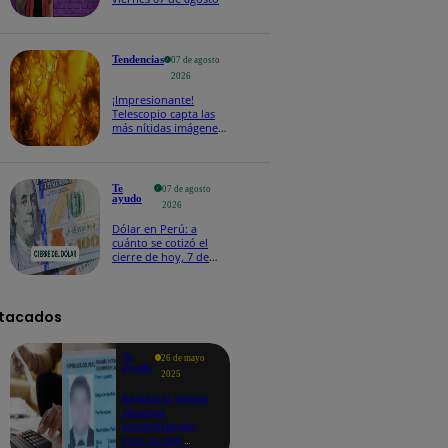
Tendencias
07 de agosto
2026
¡Impresionante!
Telescopio capta las
más nítidas imágenes
de lo que ocurre en la
superficie del Sol
Te
07 de agosto
ayudo
2026
Dólar en Perú: a
cuánto se cotizó el
cierre de hoy, 7 de
agosto de 2026
tacados
Te
26 de mayo
ayudo
2025
Revisa si tienes
deudas
consultando
con tu DNI: