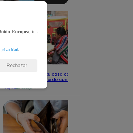
aquí los
detalles
Unión Europea
, tus
.
 privacidad
Rechazar
Revisa con tu DNI si tu casa califica
como pobre, de acuerdo con el Sisfoh
Te ayudo
25 de mayo 2026