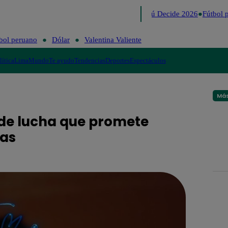
Lo último
Me Caigo de Risa
Perú Decide 2026
Fútbol p
bol peruano
Dólar
Valentina Valiente
lítica
Lima
Mundo
Te ayudo
Tendencias
Deportes
Espectáculos
Más
a de lucha que promete
nas