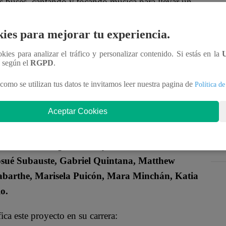
os buses, cantando y tocando música para llevar un
rzo y una esperanza intacta.
En casa, Valentina
mesa. Le asegura a su abuelita que saldrán adelante,
ies para mejorar tu experiencia.
ookies para analizar el tráfico y personalizar contenido. Si estás en la
n según el
RGPD
.
har por los suyos
, Valentina representa a miles de
como se utilizan tus datos te invitamos leer nuestra pagina de
Política de
en un futuro mejor.
Aceptar Cookies
mexicano
Rodrigo Brand
, y cuenta con un sólido
osué Subauste, Gabriel Quintana, Matthew
abarthe, Marisela Puicón, Mara Minchán, Katia
o.
ica este proyecto en su carrera: