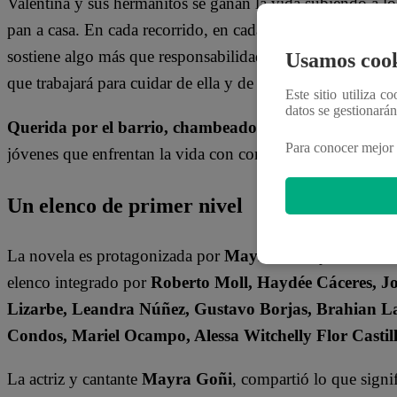
Valentina y sus hermanitos se ganan la vida subiendo a l
pan a casa. En cada recorrido, en cada canción, hay esfue
sostiene algo más que responsabilidades: sostiene una pro
Usamos cook
que trabajará para cuidar de ella y de sus hermanos.
Este sitio utiliza c
datos se gestionará
Querida por el barrio, chambeadora y dispuesta a luc
Para conocer mejor 
jóvenes que enfrentan la vida con coraje, sin perder la fe 
Un elenco de primer nivel
La novela es protagonizada por
Mayra Goñi
y el actor 
elenco integrado por
Roberto Moll, Haydée Cáceres, J
Lizarbe, Leandra Núñez, Gustavo Borjas, Brahian L
Condos, Mariel Ocampo, Alessa Witchelly Flor Castill
La actriz y cantante
Mayra Goñi
, compartió lo que signif