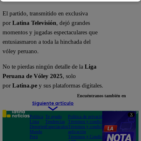
El partido, transmitido en exclusiva
por
Latina Televisión
, dejó grandes
momentos y jugadas espectaculares que
entusiasmaron a toda la hinchada del
vóley peruano.
No te pierdas ningún detalle de la
Liga
Peruana de Vóley 2025
, solo
por
Latina.pe
y sus plataformas digitales.
Encuéntranos también en
Siguiente artículo
Teléfono: 219
X
Política
Te ayudo
Política de privacidad
1000
Lima
Tendencias
Términos y condiciones
Av. San
Deportes
Espectáculos
Términos y condiciones
Felipe 968
Mundo
aplicación
Jesús María
Perú
Términos y Condiciones