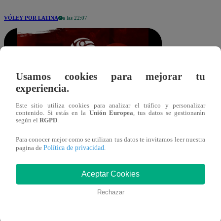
VÓLEY POR LATINA
a las 22:07
Usamos cookies para mejorar tu
experiencia.
Este sitio utiliza cookies para analizar el tráfico y personalizar
mubillus@latina.pe
contenido. Si estás en la
Unión Europea
, tus datos se gestionarán
Compartir
según el
RGPD
.
10 de enero 2026
Para conocer mejor como se utilizan tus datos te invitamos leer nuestra
Política de privacidad
pagina de
.
Club Atlético Atenea no tuvo
complicaciones y venció 3 sets a 0 a
Aceptar Cookies
Deportivo Géminis por la fecha 1 de la
Rechazar
segunda etapa de la Liga Peruana de
Vóley 2025-26.