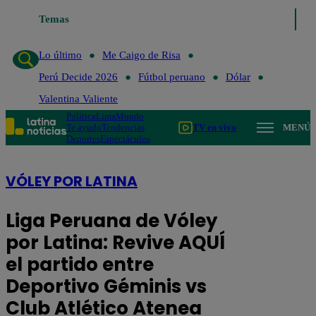
Temas
Lo último
Me Caigo de Risa
Per
Lo último
Me Caigo de Risa
Perú Decide 2026
Fútbol peruano
Dólar
Valentina Valiente
Política
Lima
Mundo
Te ayudo
Tendencias
TV en vivo
MENÚ
Deportes
Espectáculos
VÓLEY POR LATINA
Liga Peruana de Vóley
por Latina: Revive AQUÍ
el partido entre
Deportivo Géminis vs
Club Atlético Atenea