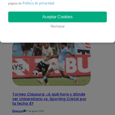
También te puede
Política de privacidad
pagina de
.
Aceptar Cookies
interesar
Rechazar
Torneo Clausura: ¿A qué hora y dónde
ver Universitario vs. Sporting Cristal por
la fecha 4?
Deportes
07 de agosto 2026