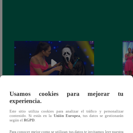
Usamos cookies para mejorar tu
Yo Soy 30 de noviembre del 2018 –
Yo So
experiencia.
Programa completo
gala 
Este sitio utiliza cookies para analizar el tráfico y personalizar
contenido. Si estás en la
Unión Europea
, tus datos se gestionarán
según el
RGPD
.
Para conocer mejor como se utilizan tus datos te invitamos leer nuestra