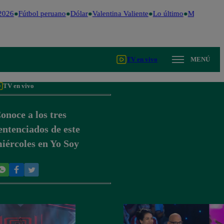
2026
Fútbol peruano
Dólar
Valentina Valiente
Lo último
Me Caigo de
TV en vivo
MENÚ
TV en vivo
onoce a los tres
entenciados de este
iércoles en Yo Soy