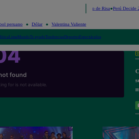
Lo último
Me Caigo de Risa
Perú Decide 
bol peruano
Dólar
Valentina Valiente
lítica
Lima
Mundo
Te ayudo
Tendencias
Deportes
Espectáculos
C
s
m