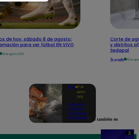
dos de hoy, sábado 8 de agosto:
Corte de agu
amación para ver fútbol EN VIVO
y distritos a
Sedapal
08 de agosto 2026
Te ayudo
08 de ago
Perú
07 de
agosto
2026
Gobierno
anuncia
estado de
emergencia
Encuéntranos también en
en siete
regiones
tras sismos
X
recurrentes