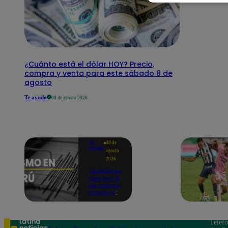
¿Cuánto está el dólar HOY? Precio,
compra y venta para este sábado 8 de
agosto
Te ayudo
08 de agosto 2026
Te
08 de
ayudo
agosto
2026
Temblor en
Perú hoy, 8
de agosto:
horario y
epicentro
del último
sismo,
según IGP
Teléf