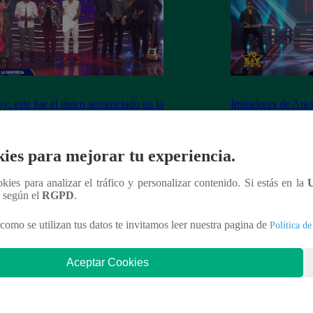
y: este fue el único sentenciado en la
Imitadores de Are
de este viernes
fiesta al cantar “M
ies para mejorar tu experiencia.
ookies para analizar el tráfico y personalizar contenido. Si estás en la
nteresar
n según el
RGPD
.
como se utilizan tus datos te invitamos leer nuestra pagina de
Política de
Aceptar Cookies