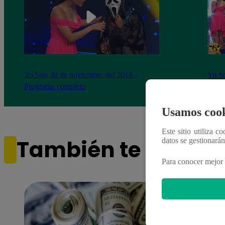
Yo Soy 30 de noviembre del 2018 –
Yo So
Programa completo
gala 
Usamos cook
Este sitio utiliza c
También te puede i
datos se gestionará
Para conocer mejor 