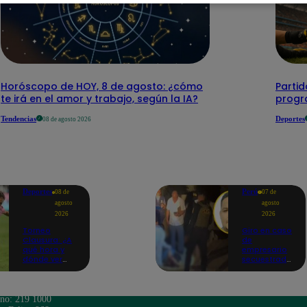
Horóscopo de HOY, 8 de agosto: ¿cómo
Parti
te irá en el amor y trabajo, según la IA?
progr
Tendencias
Deportes
08 de agosto 2026
Deportes
Perú
08 de
07 de
agosto
agosto
2026
2026
Torneo
Giro en caso
Clausura: ¿A
de
qué hora y
empresario
dónde ver
secuestrado
Sport Boys
y asesinado:
vs. Alianza
Habría sido
Lima por la
un ajuste de
fecha 4?
cuentas
ono: 219 1000