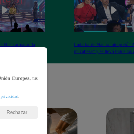
na Hash armaron la
Imitador de Nacho interpretó “
e resfrié en Brasil”
mi cabeza” y se llevó todos los
Unión Europea
, tus
.
 privacidad
Rechazar