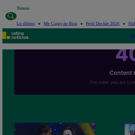
Temas
Lo último
Me Caigo de Risa
Perú Decide 2026
Fút
Po