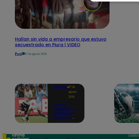
Hallan sin vida a empresario que estuvo
secuestrado en Piura | VIDEO
Perú
07 de agosto 2026
Deportes
07 de
agosto
2026
Torneo
Clausura: ¿A
qué hora y
dónde ver
Universitario
vs. Sporting
Cristal por la
fecha 4?
Teléf