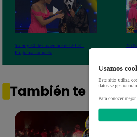
Yo Soy 30 de noviembre del 2018 –
Yo So
Programa completo
gala 
Usamos cook
Este sitio utiliza c
También te puede i
datos se gestionará
Para conocer mejor 