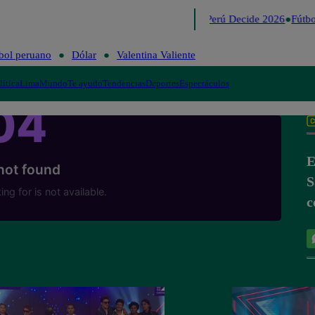
Lo último
Me Caigo de Risa
Perú Decide 2026
Fútbo
bol peruano
Dólar
Valentina Valiente
lítica
Lima
Mundo
Te ayudo
Tendencias
Deportes
Espectáculos
E
S
c