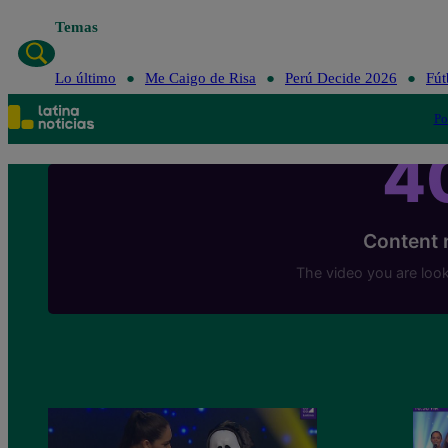
Temas
Lo último
Me Caigo de Risa
Perú Decide 2026
Fút
Po