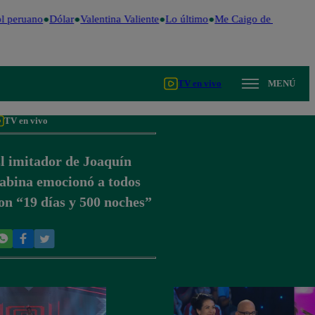
l peruano
Dólar
Valentina Valiente
Lo último
Me Caigo de Risa
Perú
TV en vivo
MENÚ
TV en vivo
l imitador de Joaquín
abina emocionó a todos
on “19 días y 500 noches”