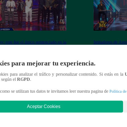
y: este fue el único sentenciado en la
Imitadores de Are
de este viernes
fiesta al cantar “M
ies para mejorar tu experiencia.
ookies para analizar el tráfico y personalizar contenido. Si estás en la
nteresar
n según el
RGPD
.
como se utilizan tus datos te invitamos leer nuestra pagina de
Política de
Aceptar Cookies