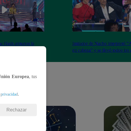
na Hash armaron la
Imitador de Nacho interpretó “
e resfrié en Brasil”
mi cabeza” y se llevó todos los
Unión Europea
, tus
.
 privacidad
Rechazar