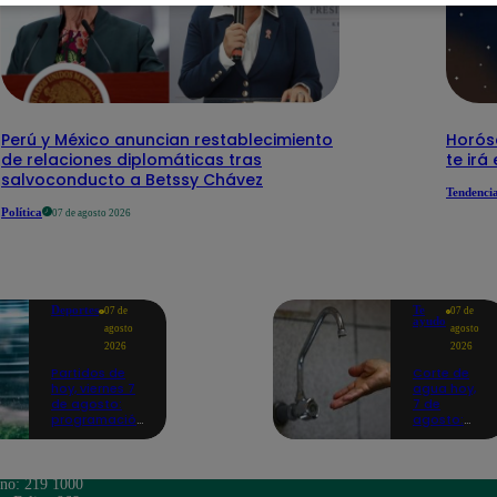
Perú y México anuncian restablecimiento
Horós
de relaciones diplomáticas tras
te irá
salvoconducto a Betssy Chávez
Tendenci
Política
07 de agosto 2026
Deportes
Te
07 de
07 de
ayudo
agosto
agosto
2026
2026
Partidos de
Corte de
hoy, viernes 7
agua hoy,
de agosto:
7 de
programación
agosto:
para ver
horarios y
fútbol EN
distritos
VIVO
afectados
sin el
ono: 219 1000