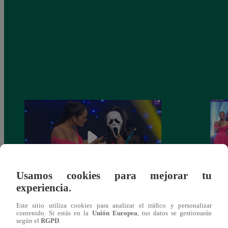
Usamos cookies para mejorar tu
experiencia.
Yo Soy 30 de noviembre del 2018 –
Yo So
Este sitio utiliza cookies para analizar el tráfico y personalizar
Programa completo
gala 
contenido. Si estás en la
Unión Europea
, tus datos se gestionarán
según el
RGPD
.