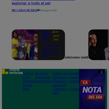
explotar a todo el set
ME CAIGO DE RISA
06 de agosto 2026
ME
06 de
CAIGO
agosto
DE
RISA
2026
"A Peláez le
dicen...":
Manuel Gold
hace
Encuéntranos también en
explotar de
risa a Julio
Díaz antes
de contar el
Teléfono: 219
X
chiste
Política
Te ayudo
Política de privacidad
1000
Lima
Tendencias
Términos y condiciones
Av. San
Deportes
Espectáculos
Términos y condiciones
Felipe 968
Mundo
aplicación
Jesús María
Perú
Términos y Condiciones
APP