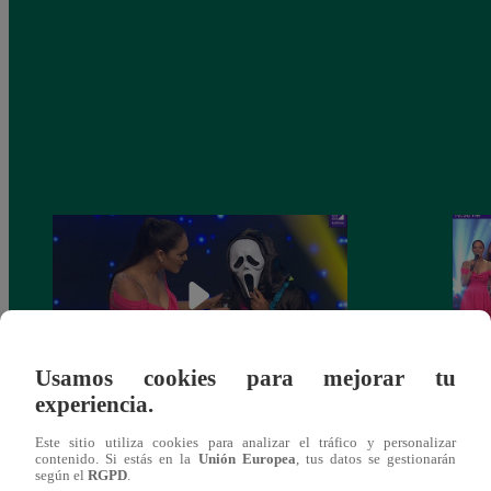
Usamos cookies para mejorar tu
experiencia.
Yo Soy 30 de noviembre del 2018 –
Yo So
Este sitio utiliza cookies para analizar el tráfico y personalizar
Programa completo
gala 
contenido. Si estás en la
Unión Europea
, tus datos se gestionarán
según el
RGPD
.