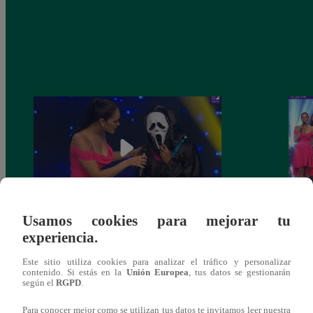
Usamos cookies para mejorar tu
Yo Soy 30 de noviembre del 2018 –
Yo So
experiencia.
Programa completo
gala 
Este sitio utiliza cookies para analizar el tráfico y personalizar
contenido. Si estás en la
Unión Europea
, tus datos se gestionarán
según el
RGPD
.
Para conocer mejor como se utilizan tus datos te invitamos leer nuestra