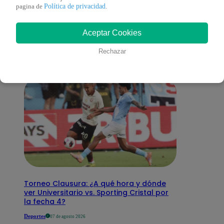
También te puede
Política de privacidad
pagina de
.
Aceptar Cookies
interesar
Rechazar
Torneo Clausura: ¿A qué hora y dónde
ver Universitario vs. Sporting Cristal por
la fecha 4?
Deportes
07 de agosto 2026