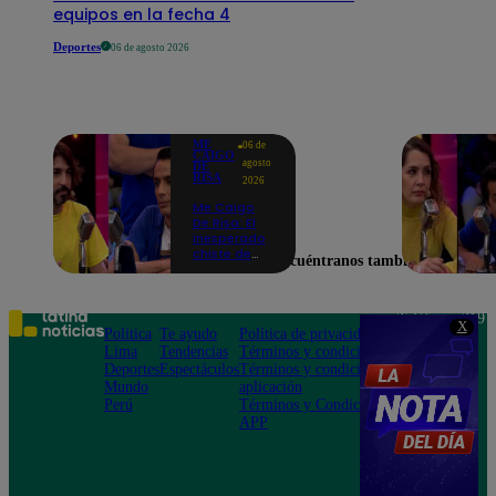
equipos en la fecha 4
Deportes
06 de agosto 2026
ME
06 de
CAIGO
agosto
DE
RISA
2026
Me Caigo
De Risa: El
inesperado
chiste de
Encuéntranos también en
tres actos
de Manuel
Gold que
hizo
Teléfono: 219
X
explotar a
Política
Te ayudo
Política de privacidad
1000
todo el set
Lima
Tendencias
Términos y condiciones
Av. San
Deportes
Espectáculos
Términos y condiciones
Felipe 968
Mundo
aplicación
Jesús María
Perú
Términos y Condiciones
APP