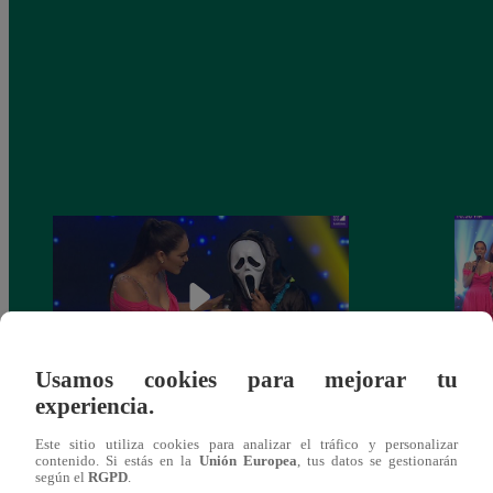
Usamos cookies para mejorar tu
experiencia.
Yo Soy 30 de noviembre del 2018 –
Yo So
Este sitio utiliza cookies para analizar el tráfico y personalizar
Programa completo
gala 
contenido. Si estás en la
Unión Europea
, tus datos se gestionarán
según el
RGPD
.