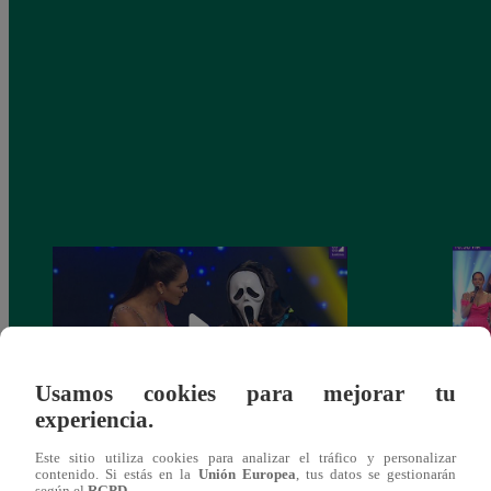
Usamos cookies para mejorar tu
experiencia.
Yo Soy 30 de noviembre del 2018 –
Yo So
Este sitio utiliza cookies para analizar el tráfico y personalizar
contenido. Si estás en la
Unión Europea
, tus datos se gestionarán
Programa completo
gala 