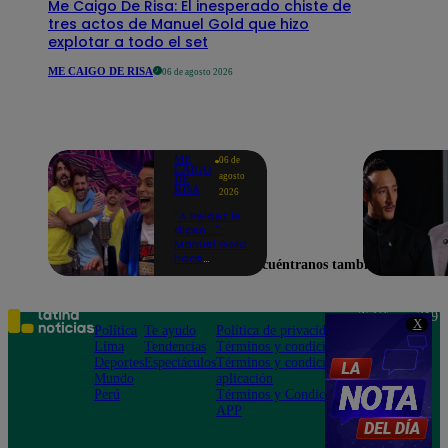
Me Caigo De Risa: El inesperado chiste de
tres actos de Manuel Gold que hizo
explotar a todo el set
ME CAIGO DE RISA
06 de agosto 2026
ME
06 de
CAIGO
agosto
DE
RISA
2026
"A Peláez le
dicen...":
Manuel Gold
hace
Encuéntranos también en
explotar de
risa a Julio
Díaz antes
de contar el
Teléfono: 219
X
chiste
Política
Te ayudo
Política de privacidad
1000
Lima
Tendencias
Términos y condiciones
Av. San
Deportes
Espectáculos
Términos y condiciones
Felipe 968
Mundo
aplicación
Jesús María
Perú
Términos y Condiciones
APP