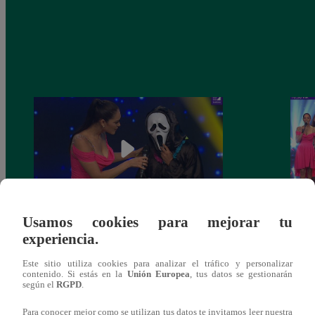
Usamos cookies para mejorar tu
Yo Soy 30 de noviembre del 2018 –
Yo So
experiencia.
Programa completo
gala 
Este sitio utiliza cookies para analizar el tráfico y personalizar
contenido. Si estás en la
Unión Europea
, tus datos se gestionarán
según el
RGPD
.
Para conocer mejor como se utilizan tus datos te invitamos leer nuestra