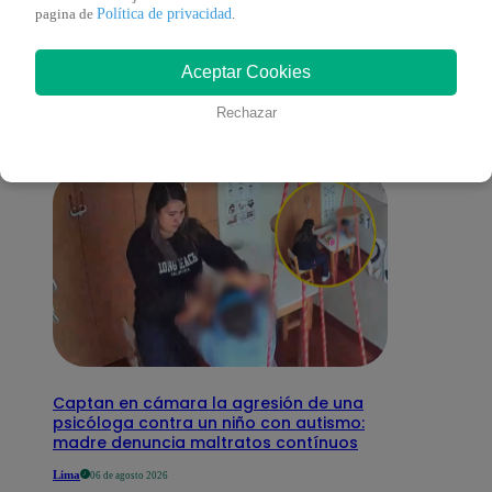
También te puede
Política de privacidad
pagina de
.
Aceptar Cookies
interesar
Rechazar
Captan en cámara la agresión de una
psicóloga contra un niño con autismo:
madre denuncia maltratos contínuos
Lima
06 de agosto 2026