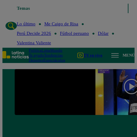
Temas
Lo último
Me Caigo de Risa
Lo último
Me Caigo de Risa
Perú Decide 2026
Fútbol peruano
Dólar
Valentina Valiente
Política
Lima
Mundo
Te ayudo
Tendencias
TV en vivo
MENÚ
Deportes
Espectáculos