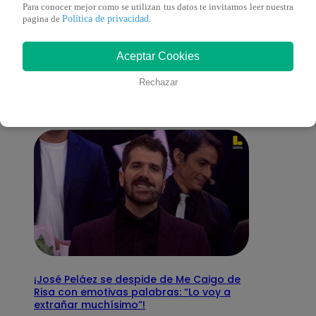
Para conocer mejor como se utilizan tus datos te invitamos leer nuestra
Política de privacidad
pagina de
.
También te puede
Aceptar Cookies
interesar
Rechazar
¡José Peláez se despide de Me Caigo de
Risa con emotivas palabras: “Lo voy a
extrañar muchísimo”!