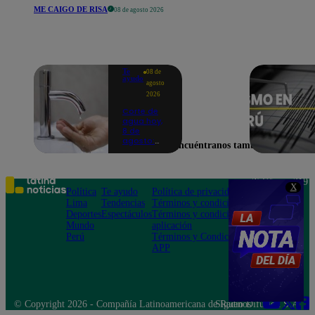
ME CAIGO DE RISA
08 de agosto 2026
Te
08 de
ayudo
agosto
2026
Corte de
agua hoy,
8 de
agosto:
Encuéntranos también en
horarios y
distritos
afectados
sin el
Teléfono: 219
X
servicio de
Política
Te ayudo
Política de privacidad
1000
Sedapal
Lima
Tendencias
Términos y condiciones
Av. San
Deportes
Espectáculos
Términos y condiciones
Felipe 968
Mundo
aplicación
Jesús María
Perú
Términos y Condiciones
APP
© Copyright 2026 - Compañía Latinoamericana de Radio Difusión S.A.
Síguenos