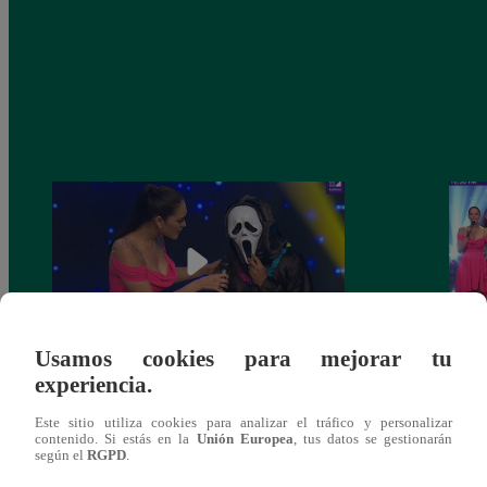
Usamos cookies para mejorar tu
experiencia.
Yo Soy 30 de noviembre del 2018 –
Yo So
Programa completo
gala 
Este sitio utiliza cookies para analizar el tráfico y personalizar
contenido. Si estás en la
Unión Europea
, tus datos se gestionarán
según el
RGPD
.