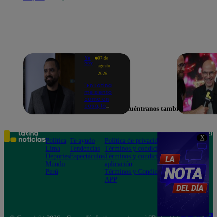
Yo
07 de
Soy
agosto
2026
"En Latina
me siento
como en
casa, lo
Encuéntranos también en
extrañaba":
Franco
Cabrera
emocionado
Teléfono: 219
X
por estreno
Política
Te ayudo
Política de privacidad
1000
de Yo Soy
Lima
Tendencias
Términos y condiciones
Av. San
2026
Deportes
Espectáculos
Términos y condiciones
Felipe 968
Mundo
aplicación
Jesús María
Perú
Términos y Condiciones
APP