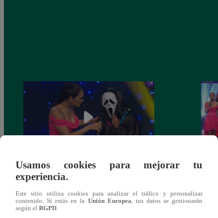
Usamos cookies para mejorar tu
Yo Soy 30 de noviembre del 2018 –
Yo So
experiencia.
Programa completo
gala 
Este sitio utiliza cookies para analizar el tráfico y personalizar
contenido. Si estás en la
Unión Europea
, tus datos se gestionarán
según el
RGPD
.