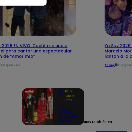
 2026 EN VIVO: Cachín se une a
Yo Soy 2026 
el para cantar una espectacular
Marcelo Mott
ón de “Amor mío”
lanzan a la 
Yo Soy
08 de agosto 2026
08 de agost
Yo
08 de
Soy
agosto
2026
Yo Soy
2026 EN
VIVO: Julio
Iglesias,
Encuéntranos también en
José José,
Celia Cruz