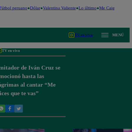
útbol peruano
Dólar
Valentina Valiente
Lo último
Me Caigo de Risa
TV en vivo
MENÚ
TV en vivo
mitador de Iván Cruz se
mocionó hasta las
ágrimas al cantar “Me
ices que te vas”