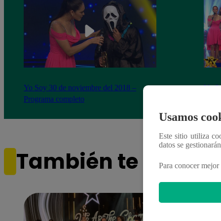
Yo Soy 30 de noviembre del 2018 –
Yo So
Programa completo
gala 
Usamos cook
Este sitio utiliza c
datos se gestionará
También te puede i
Para conocer mejor 