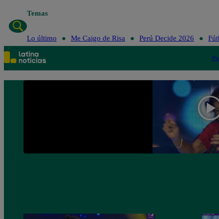
Temas
Lo último
Me Caigo de Risa
Perú Decide 2026
Fút
Po