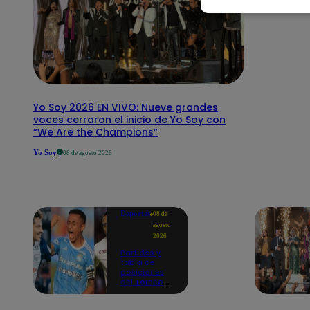
Yo Soy 2026 EN VIVO: Nueve grandes
voces cerraron el inicio de Yo Soy con
“We Are the Champions”
Yo Soy
08 de agosto 2026
Deportes
08 de
agosto
2026
Partidos y
tabla de
posiciones
del Torneo
Clausura EN
VIVO: así van