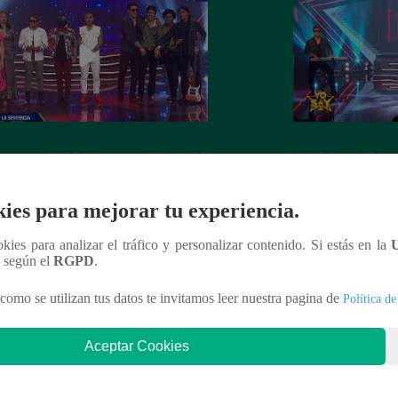
y: este fue el único sentenciado en la
Imitadores de Are
de este viernes
fiesta al cantar “M
ies para mejorar tu experiencia.
ookies para analizar el tráfico y personalizar contenido. Si estás en la
n según el
RGPD
.
nteresar
como se utilizan tus datos te invitamos leer nuestra pagina de
Política de
Aceptar Cookies