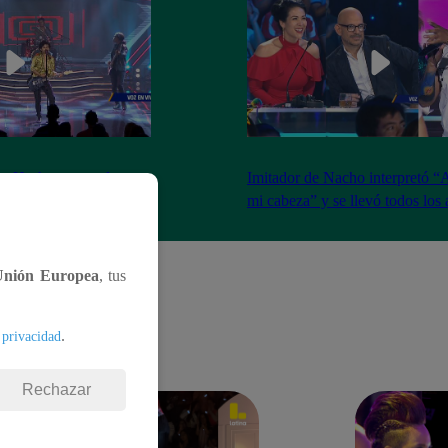
na Hash armaron la
Imitador de Nacho interpretó “
e resfrié en Brasil”
mi cabeza” y se llevó todos los
Unión Europea
, tus
.
 privacidad
Rechazar