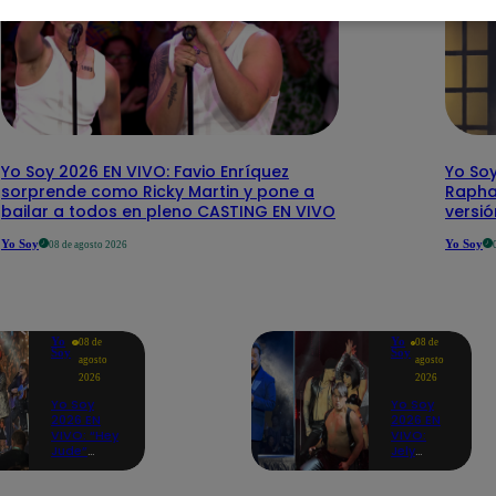
Yo Soy 2026 EN VIVO: Favio Enríquez
Yo Soy
sorprende como Ricky Martin y pone a
Rapha
bailar a todos en pleno CASTING EN VIVO
versi
Yo Soy
Yo Soy
08 de agosto 2026
Yo
Yo
08 de
08 de
Soy
Soy
agosto
agosto
2026
2026
Yo Soy
Yo Soy
2026 EN
2026 EN
VIVO: “Hey
VIVO:
Jude”
Jely
reúne a
Reátegui
Paul
se une a