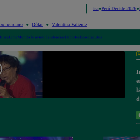
Lo último
Me Caigo de Risa
Perú Decide 2026
F
bol peruano
Dólar
Valentina Valiente
lítica
Lima
Mundo
Te ayudo
Tendencias
Deportes
Espectáculos
I
e
l
d