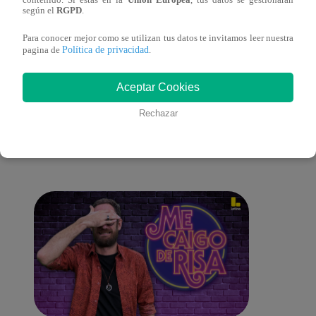
según el
RGPD
.
Programa completo
gala 
Para conocer mejor como se utilizan tus datos te invitamos leer nuestra
Política de privacidad
pagina de
.
Aceptar Cookies
También te puede
Rechazar
interesar