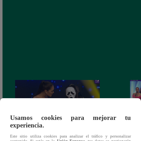
Usamos cookies para mejorar tu
experiencia.
Este sitio utiliza cookies para analizar el tráfico y personalizar
Yo Soy 30 de noviembre del 2018 –
Yo So
contenido. Si estás en la
Unión Europea
, tus datos se gestionarán