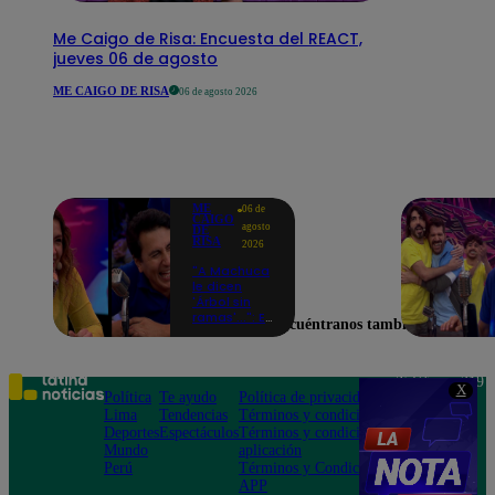
Me Caigo de Risa: Encuesta del REACT,
jueves 06 de agosto
ME CAIGO DE RISA
06 de agosto 2026
ME
06 de
CAIGO
agosto
DE
RISA
2026
"A Machuca
le dicen
'Árbol sin
ramas'...": El
Encuéntranos también en
chiste de
Yiddá
Eslava que
hizo
Teléfono: 219
X
explotar de
Política
Te ayudo
Política de privacidad
1000
risa a todos
Lima
Tendencias
Términos y condiciones
Av. San
Deportes
Espectáculos
Términos y condiciones
Felipe 968
Mundo
aplicación
Jesús María
Perú
Términos y Condiciones
APP