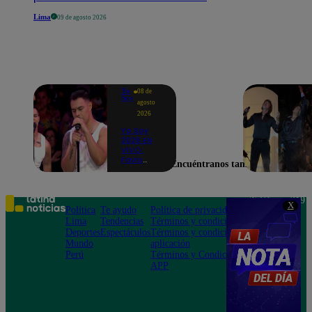
Lima
09 de agosto 2026
Yo
08 de
Soy
agosto
2026
Yo Soy
2026 EN
VIVO:
Favio
Encuéntranos también en
Enríquez
sorprende
como
Ricky
Teléfono: 219
X
Martin y
Política
Te ayudo
Política de privacidad
1000
pone a
Lima
Tendencias
Términos y condiciones
Av. San
bailar a
Deportes
Espectáculos
Términos y condiciones
Felipe 968
todos en
Mundo
aplicación
Jesús María
pleno
Perú
Términos y Condiciones
CASTING
APP
EN VIVO