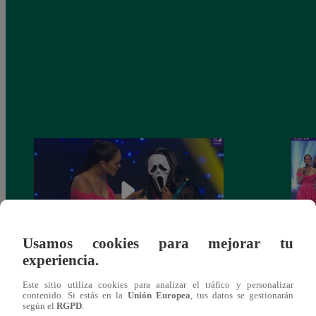
Usamos cookies para mejorar tu
experiencia.
Yo Soy 30 de noviembre del 2018 –
Yo So
Este sitio utiliza cookies para analizar el tráfico y personalizar
Programa completo
gala 
contenido. Si estás en la
Unión Europea
, tus datos se gestionarán
según el
RGPD
.