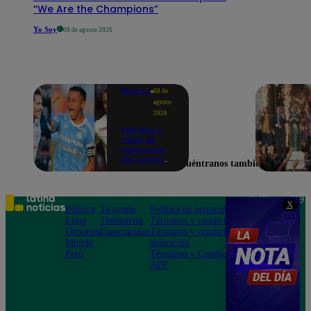
“We Are the Champions”
Yo Soy
08 de agosto 2026
Deportes
08 de
agosto
2026
Partidos y
tabla de
posiciones
del Torneo
Encuéntranos también en
Clausura EN
VIVO: así van
los equipos
en la fecha 4
Teléfono: 219
X
Política
Te ayudo
Política de privacidad
1000
Lima
Tendencias
Términos y condiciones
Av. San
Deportes
Espectáculos
Términos y condiciones
Felipe 968
Mundo
aplicación
Jesús María
Perú
Términos y Condiciones
APP