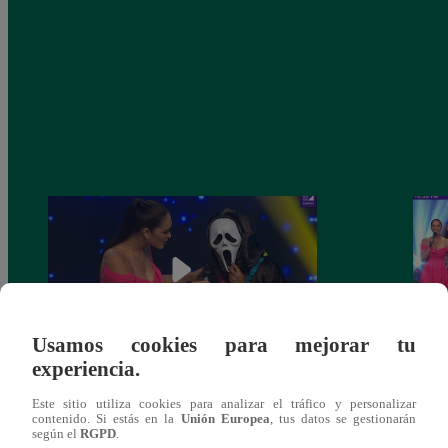
Usamos cookies para mejorar tu
experiencia.
Yo Soy 30 de noviembre del 2018 –
Yo So
Este sitio utiliza cookies para analizar el tráfico y personalizar
Programa completo
gala 
contenido. Si estás en la
Unión Europea
, tus datos se gestionarán
según el
RGPD
.