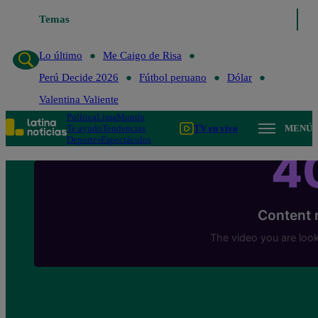
Temas
Lo último
Me Caigo de 
Lo último
Me Caigo de Risa
Perú Decide 2026
Fútbol peruano
Dólar
Valentina Valiente
Política
Lima
Mundo
Te ayudo
Tendencias
TV en vivo
MENÚ
Deportes
Espectáculos