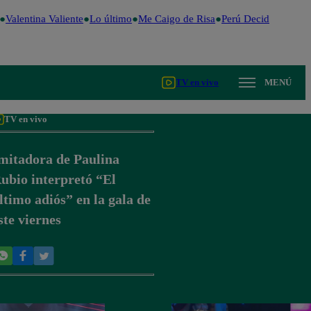
Valentina Valiente
Lo último
Me Caigo de Risa
Perú Decide 2026
Fú
TV en vivo
MENÚ
TV en vivo
mitadora de Paulina
ubio interpretó “El
ltimo adiós” en la gala de
ste viernes