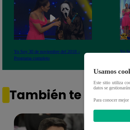
Yo Soy 30 de noviembre del 2018 –
Yo So
Programa completo
gala 
Usamos cook
Este sitio utiliza c
datos se gestionará
También te puede i
Para conocer mejor 