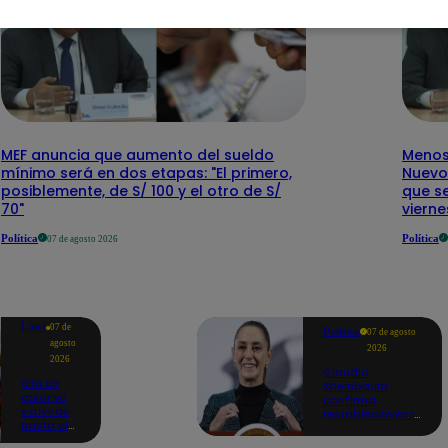
MEF anuncia que aumento del sueldo
Menos 
mínimo será en dos etapas: "El primero,
Nuevo
posiblemente, de S/ 100 y el otro de S/
que se
70"
vierne
Política
Política
07 de agosto 2026
Lima
07 de
Política
07 de agosto
agosto
2026
2026
Claudia
Ola de
Sheinbaum
calor se
confirma
extiende
restablecimiento
hasta el
de las
lunes 10
reacciones con