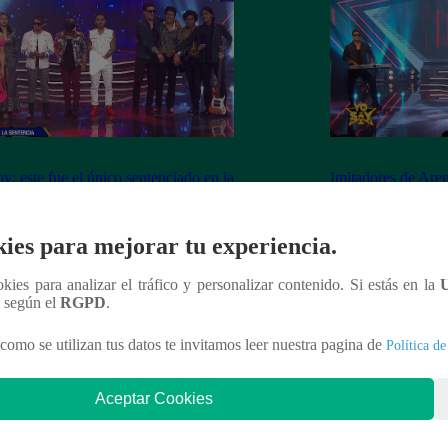
y: este fue el único sentenciado en la
Imitadores de Are
de este viernes
fiesta al cantar “M
ies para mejorar tu experiencia.
ookies para analizar el tráfico y personalizar contenido. Si estás en la
n según el
RGPD
.
nteresar
como se utilizan tus datos te invitamos leer nuestra pagina de
Política de
Aceptar Cookies