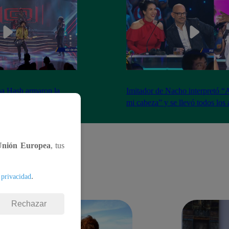
na Hash armaron la
Imitador de Nacho interpretó “
e resfrié en Brasil”
mi cabeza” y se llevó todos los
Unión Europea
, tus
.
 privacidad
Rechazar