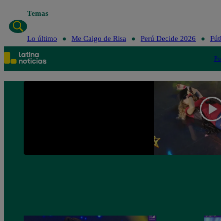
Temas
L
Lo último
Me Caigo de Risa
Perú Decide 2026
Fút
Po