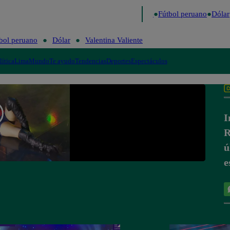
o último
Me Caigo de Risa
Perú Decide 2026
Fútbol peruano
Dólar
bol peruano
Dólar
Valentina Valiente
lítica
Lima
Mundo
Te ayudo
Tendencias
Deportes
Espectáculos
I
R
ú
e