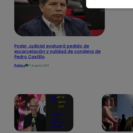
Poder Judicial evaluará pedido de
excarcelación y nulidad de condena de
Pedro Castillo
Política
07 de agosto 2026
Yo
07 de
Soy
agosto
2026
"Soy su
fan":
Ricardo
Morán
celebra