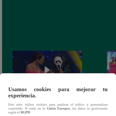
Usamos cookies para mejorar tu
experiencia.
Yo Soy 30 de noviembre del 2018 –
Yo So
Este sitio utiliza cookies para analizar el tráfico y personalizar
Programa completo
gala 
contenido. Si estás en la
Unión Europea
, tus datos se gestionarán
según el
RGPD
.