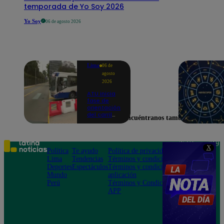
temporada de Yo Soy 2026
Yo Soy
06 de agosto 2026
Lima
06 de
agosto
2026
ATU inicia
fase de
orientación
del carril
Encuéntranos también en
exclusivo
para el
Corredor
Azul en la
Teléfono: 219
X
av.
Política
Te ayudo
Política de privacidad
1000
Arequipa |
Lima
Tendencias
Términos y condiciones
Av. San
VIDEO
Deportes
Espectáculos
Términos y condiciones
Felipe 968
Mundo
aplicación
Jesús María
Perú
Términos y Condiciones
APP