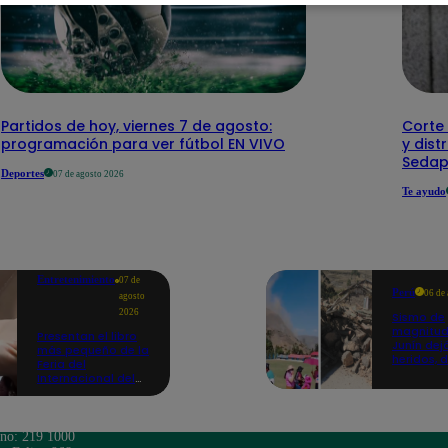
Partidos de hoy, viernes 7 de agosto:
Corte 
programación para ver fútbol EN VIVO
y dist
Sedap
Deportes
07 de agosto 2026
Te ayudo
Entretenimiento
07 de
Perú
06 de
agosto
2026
Sismo de
magnitud
Presentan el libro
Junín dej
más pequeño de la
heridos, 
Feria del
hogares 
Internacional del
propició
Libro de Lima: mide
desprend
casi la falange de
un dedo
ono: 219 1000