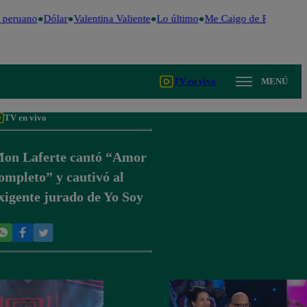
 peruano
Dólar
Valentina Valiente
Lo último
Me Caigo de Risa
Perú 
TV en vivo
MENÚ
TV en vivo
on Laferte cantó “Amor
ompleto” y cautivó al
xigente jurado de Yo Soy