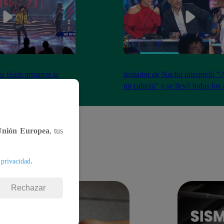
na Hash armaron la
Imitador de Nacho interpretó “
e resfrié en Brasil”
mi cabeza” y se llevó todos los
Unión Europea
, tus
.
 privacidad
Rechazar