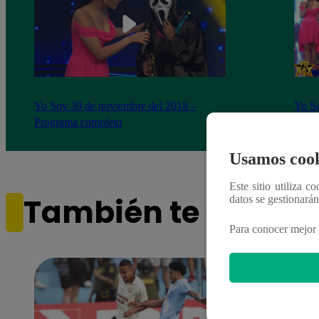
Yo Soy 30 de noviembre del 2018 –
Yo So
Programa completo
gala 
Usamos cook
Este sitio utiliza c
También te puede i
datos se gestionará
Para conocer mejor 