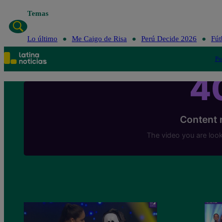
Temas
Lo último
Me Caigo de Risa
Perú Decide 2026
Fút
Po