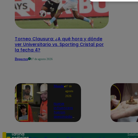
Torneo Clausura: ¿A qué hora y dónde
ver Universitario vs. Sporting Cristal por
la fecha 4?
Deportes
07 de agosto 2026
Mundo
07 de
agosto
2026
Nueve
influencers
fueron
asesinados
por la
guerra
interna en
el Cártel de
Teléf