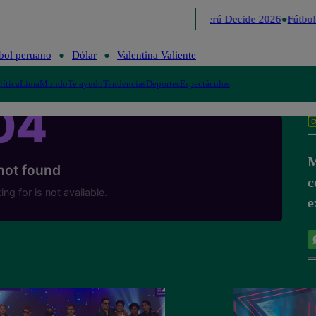
Lo último
Me Caigo de Risa
Perú Decide 2026
Fútbol
bol peruano
Dólar
Valentina Valiente
lítica
Lima
Mundo
Te ayudo
Tendencias
Deportes
Espectáculos
M
c
e