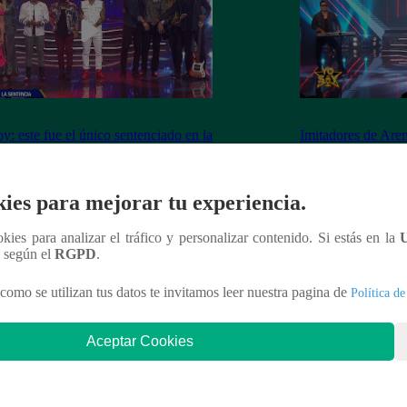
y: este fue el único sentenciado en la
Imitadores de Are
de este viernes
fiesta al cantar “M
ies para mejorar tu experiencia.
ookies para analizar el tráfico y personalizar contenido. Si estás en la
nteresar
n según el
RGPD
.
como se utilizan tus datos te invitamos leer nuestra pagina de
Política de
Aceptar Cookies