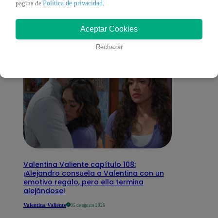
Política de privacidad
pagina de
.
interesar
Aceptar Cookies
Rechazar
Valentina Valiente capítulo 108:
¡Alejandro consuela a Valentina con un
emotivo regalo, pero ella termina
alejándose!
Valentina Valiente
05 de agosto 2026