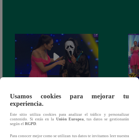
Yo Soy 30 de noviembre del 2018 –
Yo So
Usamos cookies para mejorar tu
Programa completo
gala 
experiencia.
Este sitio utiliza cookies para analizar el tráfico y personalizar
contenido. Si estás en la
Unión Europea
, tus datos se gestionarán
según el
RGPD
.
También te puede
Para conocer mejor como se utilizan tus datos te invitamos leer nuestra