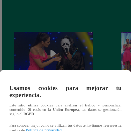
Yo Soy 30 de noviembre del 2018 –
Yo So
Usamos cookies para mejorar tu
Programa completo
gala 
experiencia.
Este sitio utiliza cookies para analizar el tráfico y personalizar
contenido. Si estás en la
Unión Europea
, tus datos se gestionarán
según el
RGPD
.
También te puede
Para conocer mejor como se utilizan tus datos te invitamos leer nuestra
Política de privacidad
pagina de
.