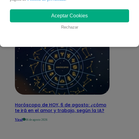
interesar
Aceptar Cookies
Rechazar
Horóscopo de HOY, 6 de agosto: ¿cómo
te irá en el amor y trabajo, según la IA?
Viral
06 de agosto 2026